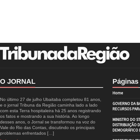
O JORNAL
Páginas
Home
No último 27 de julho Ubaitaba completou 81 anos,
GOVERNO DA BA
e o jornal Tribuna da Região caminha lado a lado
RECURSOS PARA
com esta Terra hospitaleira há 25 anos registrando
os fatos e mostrando a sua história. Ao longo
MINISTRO DO S
desses anos, o Jornal se transformou na voz do
DISTRIBUIÇÃO 
Vale do Rio das Contas, discutindo os principais
DEMOGRÁFICO D
problemas enfrentados […]