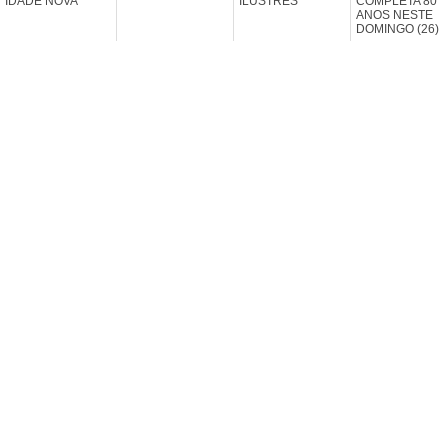
IDADE NOVA
ILUSTRES
COMPLETA 80
ANOS NESTE
DOMINGO (26)