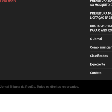
Leia mais
PREFEITURA IT
AO MOSQUITO 
PREFEITURA MU
LICITAÇÃO Nº 02
UBAITABA: ROT
PARA O ANO RO
O Jornal
Como anunciar
Classificados
Expediente
Contato
Jornal Tribuna da Região. Todos os direitos reservados.