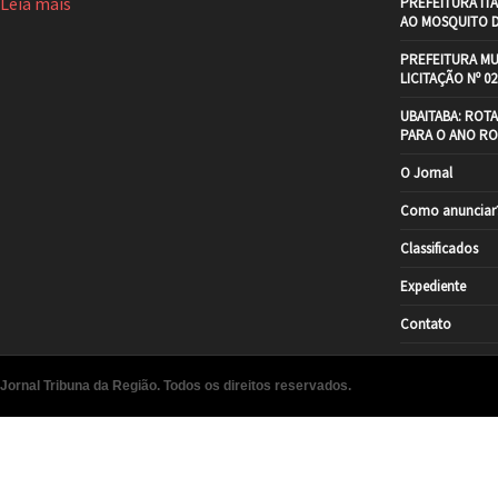
Leia mais
PREFEITURA IT
AO MOSQUITO 
PREFEITURA MU
LICITAÇÃO Nº 02
UBAITABA: ROT
PARA O ANO RO
O Jornal
Como anunciar
Classificados
Expediente
Contato
Jornal Tribuna da Região. Todos os direitos reservados.