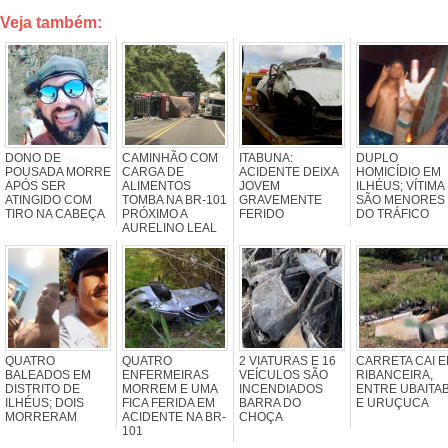
Veja também:
DONO DE
CAMINHÃO COM
ITABUNA:
DUPLO
POUSADA MORRE
CARGA DE
ACIDENTE DEIXA
HOMICÍDIO EM
APÓS SER
ALIMENTOS
JOVEM
ILHÉUS; VÍTIMA
ATINGIDO COM
TOMBA NA BR-101
GRAVEMENTE
SÃO MENORES
TIRO NA CABEÇA
PRÓXIMO A
FERIDO
DO TRÁFICO
AURELINO LEAL
QUATRO
QUATRO
2 VIATURAS E 16
CARRETA CAI 
BALEADOS EM
ENFERMEIRAS
VEÍCULOS SÃO
RIBANCEIRA,
DISTRITO DE
MORREM E UMA
INCENDIADOS
ENTRE UBAITA
ILHÉUS; DOIS
FICA FERIDA EM
BARRA DO
E URUÇUCA
MORRERAM
ACIDENTE NA BR-
CHOÇA
101