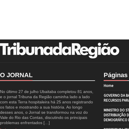
O JORNAL
Páginas
Home
No último 27 de julho Ubaitaba completou 81 anos,
GOVERNO DA BA
e o jornal Tribuna da Região caminha lado a lado
RECURSOS PARA
com esta Terra hospitaleira há 25 anos registrando
os fatos e mostrando a sua história. Ao longo
MINISTRO DO S
desses anos, o Jornal se transformou na voz do
DISTRIBUIÇÃO 
Vale do Rio das Contas, discutindo os principais
DEMOGRÁFICO D
problemas enfrentados […]