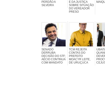
PERDÃO A
E DA JUSTIÇA
MAIQU
SILVEIRA
SOBRE SITUAÇÃO
DO VEREADOR
PRESO
SENADO
TCM REJEITA
UBAIT
DERRUBA
CONTAS DO
QUAN
DECISÃO DO STF;
PREFEITO
DEVE
AÉCIO CONTINUA
MOACYR LEITE,
PROC
COM MANDATO
DE URUÇUCA
CEJU