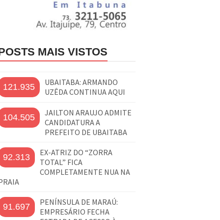
POSTS MAIS VISTOS
UBAITABA: ARMANDO
121.935
UZÊDA CONTINUA AQUI
JAILTON ARAUJO ADMITE
104.505
CANDIDATURA A
PREFEITO DE UBAITABA
EX-ATRIZ DO “ZORRA
92.313
TOTAL” FICA
COMPLETAMENTE NUA NA
PRAIA
PENÍNSULA DE MARAÚ:
91.697
EMPRESÁRIO FECHA