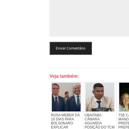
Veja também:
ROSA WEBER DÁ
UBAITABA:
TSE C
10 DIAS PARA
CÂMARA
MAND
BOLSONARO
AGUARDA
PREFE
EXPLICAR
POSIÇÃO DO TCM
PREFE