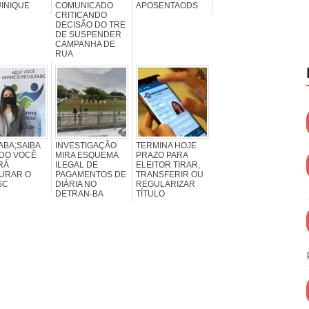
INIQUE
COMUNICADO
APOSENTAODS
CRITICANDO
DECISÃO DO TRE
DE SUSPENDER
CAMPANHA DE
RUA
ABA;SAIBA
INVESTIGAÇÃO
TERMINA HOJE
DO VOCÊ
MIRA ESQUEMA
PRAZO PARA
RÁ
ILEGAL DE
ELEITOR TIRAR,
URAR O
PAGAMENTOS DE
TRANSFERIR OU
SC
DIÁRIA NO
REGULARIZAR
DETRAN-BA
TÍTULO