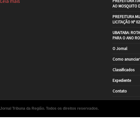
Leia mais
PREFEITURA IT
AO MOSQUITO 
PREFEITURA MU
LICITAÇÃO Nº 02
UBAITABA: ROT
PARA O ANO RO
O Jornal
Como anunciar
Classificados
Expediente
Contato
Jornal Tribuna da Região. Todos os direitos reservados.