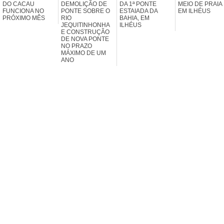
DO CACAU
DEMOLIÇÃO DE
DA 1ª PONTE
MEIO DE PRAIA
FUNCIONA NO
PONTE SOBRE O
ESTAIADA DA
EM ILHÉUS
PRÓXIMO MÊS
RIO
BAHIA, EM
JEQUITINHONHA
ILHÉUS
E CONSTRUÇÃO
DE NOVA PONTE
NO PRAZO
MÁXIMO DE UM
ANO