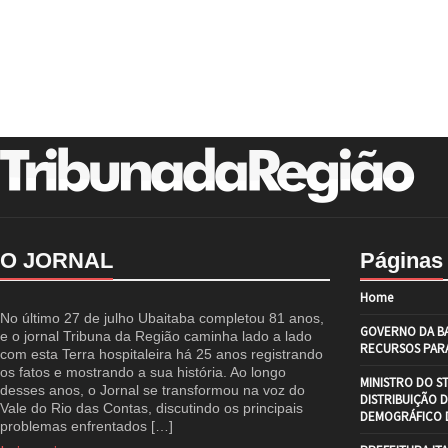
O JORNAL
Páginas
Home
No último 27 de julho Ubaitaba completou 81 anos,
GOVERNO DA BA
e o jornal Tribuna da Região caminha lado a lado
RECURSOS PARA
com esta Terra hospitaleira há 25 anos registrando
os fatos e mostrando a sua história. Ao longo
MINISTRO DO S
desses anos, o Jornal se transformou na voz do
DISTRIBUIÇÃO 
Vale do Rio das Contas, discutindo os principais
DEMOGRÁFICO D
problemas enfrentados […]