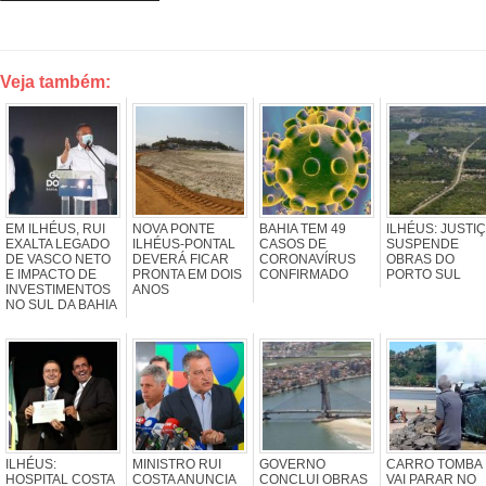
Veja também:
EM ILHÉUS, RUI
NOVA PONTE
BAHIA TEM 49
ILHÉUS: JUSTI
EXALTA LEGADO
ILHÉUS-PONTAL
CASOS DE
SUSPENDE
DE VASCO NETO
DEVERÁ FICAR
CORONAVÍRUS
OBRAS DO
E IMPACTO DE
PRONTA EM DOIS
CONFIRMADO
PORTO SUL
INVESTIMENTOS
ANOS
NO SUL DA BAHIA
ILHÉUS:
MINISTRO RUI
GOVERNO
CARRO TOMBA 
HOSPITAL COSTA
COSTA ANUNCIA
CONCLUI OBRAS
VAI PARAR NO