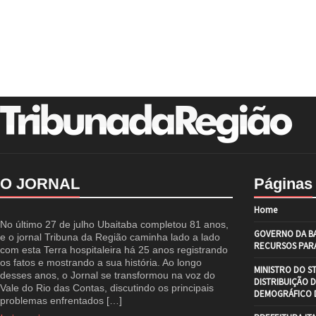
O JORNAL
Páginas
Home
No último 27 de julho Ubaitaba completou 81 anos,
GOVERNO DA BA
e o jornal Tribuna da Região caminha lado a lado
RECURSOS PARA
com esta Terra hospitaleira há 25 anos registrando
os fatos e mostrando a sua história. Ao longo
MINISTRO DO S
desses anos, o Jornal se transformou na voz do
DISTRIBUIÇÃO 
Vale do Rio das Contas, discutindo os principais
DEMOGRÁFICO D
problemas enfrentados […]