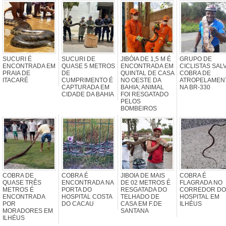
SUCURI É
SUCURI DE
JIBÓIA DE 1,5 M É
GRUPO DE
ENCONTRADA EM
QUASE 5 METROS
ENCONTRADA EM
CICLISTAS SAL
PRAIA DE
DE
QUINTAL DE CASA
COBRA DE
ITACARÉ
CUMPRIMENTO É
NO OESTE DA
ATROPELAMEN
CAPTURADA EM
BAHIA; ANIMAL
NA BR-330
CIDADE DA BAHIA
FOI RESGATADO
PELOS
BOMBEIROS
COBRA DE
COBRA É
JIBOIA DE MAIS
COBRA É
QUASE TRÊS
ENCONTRADA NA
DE 02 METROS É
FLAGRADA NO
METROS É
PORTA DO
RESGATADA DO
CORREDOR DO
ENCONTRADA
HOSPITAL COSTA
TELHADO DE
HOSPITAL EM
POR
DO CACAU
CASA EM F.DE
ILHÉUS
MORADORES EM
SANTANA
ILHÉUS