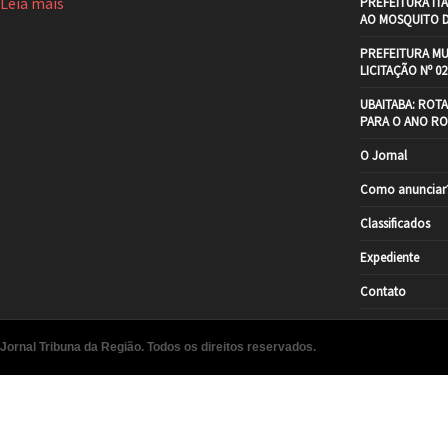
Leia mais
PREFEITURA IT
AO MOSQUITO 
PREFEITURA MU
LICITAÇÃO Nº 02
UBAITABA: ROT
PARA O ANO RO
O Jornal
Como anunciar
Classificados
Expediente
Contato
Jornal Tribuna da Região. Todos os direitos reservados.