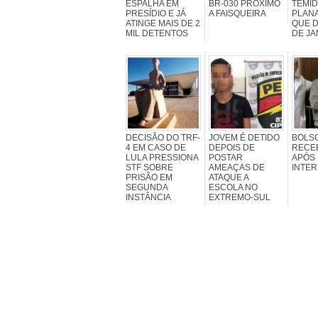
ESPALHA EM
BR-030 PRÓXIMO
TEMID
PRESÍDIO E JÁ
A FAISQUEIRA
PLAN
ATINGE MAIS DE 2
QUE 
MIL DETENTOS
DE JA
DECISÃO DO TRF-
JOVEM É DETIDO
BOLS
4 EM CASO DE
DEPOIS DE
RECEB
LULA PRESSIONA
POSTAR
APÓS 
STF SOBRE
AMEAÇAS DE
INTE
PRISÃO EM
ATAQUE A
SEGUNDA
ESCOLA NO
INSTÂNCIA
EXTREMO-SUL