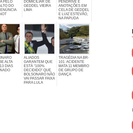
A PELO
DOMICILIAR DE
PENDRIVE E
ALTO DO
GEDDEL VIEIRA
ANOTAÇÕES EM
DENÚNCIA
LIMA
CELA DE GEDDEL
NOT
E LUIZ ESTEVÃO,
NA PAPUDA
ONARO
ALIADOS
TRAGÉDIA NA BR-
E ALTA
GARANTEM QUE
101: ACIDENTE
13 DIAS
ESTÁ “100%
MATA 11 MEMBRO
RNADO
DECIDIDO” QUE
DE GRUPO DE
BOLSONARO NÃO
DANÇA
VAI PASSAR FAIXA
PARA LULA