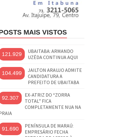
POSTS MAIS VISTOS
UBAITABA: ARMANDO
121.929
UZÊDA CONTINUA AQUI
JAILTON ARAUJO ADMITE
104.499
CANDIDATURA A
PREFEITO DE UBAITABA
EX-ATRIZ DO “ZORRA
92.307
TOTAL” FICA
COMPLETAMENTE NUA NA
PRAIA
PENÍNSULA DE MARAÚ:
91.690
EMPRESÁRIO FECHA