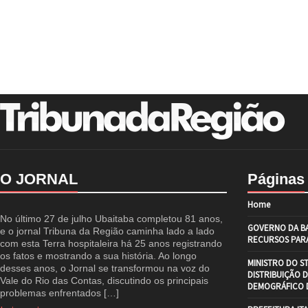
O JORNAL
Páginas
Home
No último 27 de julho Ubaitaba completou 81 anos,
GOVERNO DA BA
e o jornal Tribuna da Região caminha lado a lado
RECURSOS PARA
com esta Terra hospitaleira há 25 anos registrando
os fatos e mostrando a sua história. Ao longo
MINISTRO DO S
desses anos, o Jornal se transformou na voz do
DISTRIBUIÇÃO 
Vale do Rio das Contas, discutindo os principais
DEMOGRÁFICO D
problemas enfrentados […]