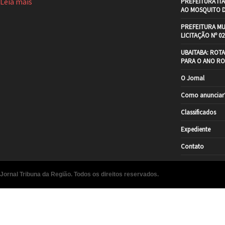
Leia mais
PREFEITURA IT
AO MOSQUITO 
PREFEITURA MU
LICITAÇÃO Nº 02
UBAITABA: ROT
PARA O ANO RO
O Jornal
Como anunciar
Classificados
Expediente
Contato
Jornal Tribuna da Região. Todos os direitos reservados.