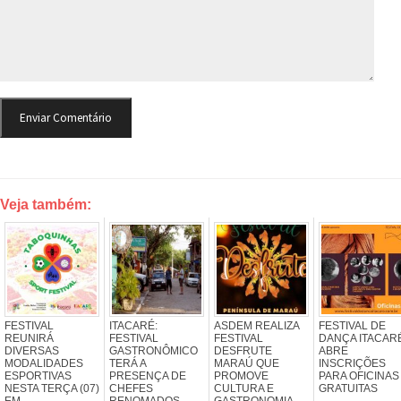
Veja também:
FESTIVAL
ITACARÉ:
ASDEM REALIZA
FESTIVAL DE
REUNIRÁ
FESTIVAL
FESTIVAL
DANÇA ITACAR
DIVERSAS
GASTRONÔMICO
DESFRUTE
ABRE
MODALIDADES
TERÁ A
MARAÚ QUE
INSCRIÇÕES
ESPORTIVAS
PRESENÇA DE
PROMOVE
PARA OFICINAS
NESTA TERÇA (07)
CHEFES
CULTURA E
GRATUITAS
EM
RENOMADOS
GASTRONOMIA