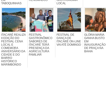
TABOQUINHAS
LOCAL
ITACARÉ REALIZA
FESTIVAL
FESTIVAL DE
GLÓRIA MARIA
II EDIÇÃO DO
GASTRONÔMICO
DANÇA DE
GANHA BUSTO
FESTIVAL CENA
SABORES DE
ITACARÉ ON-LINE
EM
LOCAL E
ITACARÉ TERÁ
VAI ATÉ DOMINGO
INAUGURAÇÃO
COMEMORA
PRESENÇA DA
DE PRAÇA NA
ANIVERSÁRIO DA
AGRICULTURA
BAHIA
CIDADE E DO
FAMILIAR
BAIRRO
HISTÓRICO
MARIMBONDO