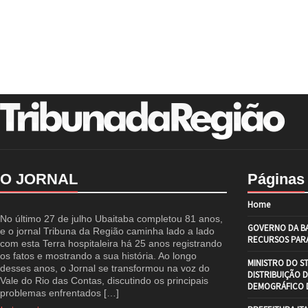
O JORNAL
Páginas
Home
No último 27 de julho Ubaitaba completou 81 anos,
GOVERNO DA BA
e o jornal Tribuna da Região caminha lado a lado
RECURSOS PARA
com esta Terra hospitaleira há 25 anos registrando
os fatos e mostrando a sua história. Ao longo
MINISTRO DO S
desses anos, o Jornal se transformou na voz do
DISTRIBUIÇÃO 
Vale do Rio das Contas, discutindo os principais
DEMOGRÁFICO D
problemas enfrentados […]