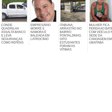
CONDE:
EMPRESÁRIO
iTABUNA:
MULHER FICA
QUADRILHA
MORRE E
ARRASTÃO NO
FERIDA AO BAT
ASSALTA BANCO
NAMORA É
BAIRRO
COM VEÍCULO 
E LEVA
BALEADA EM
PONTALZINHO,
SEDE DA
SEGURANÇAS
LATROCÍNIO
OITO
CANOAGEM EM
COMO REFÉNS
ESTUDANTES
UBAITABA
FORAM AS
VÍTIMAS