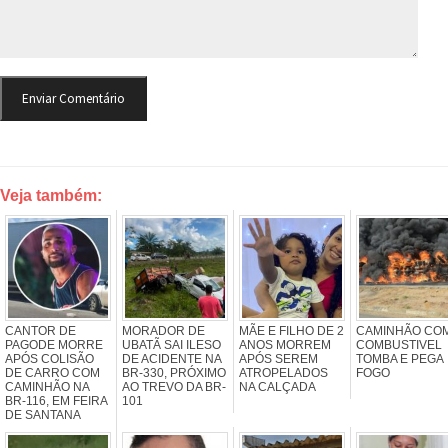
Veja também:
CANTOR DE
MORADOR DE
MÃE E FILHO DE 2
CAMINHÃO CO
PAGODE MORRE
UBATÃ SAI ILESO
ANOS MORREM
COMBUSTIVEL
APÓS COLISÃO
DE ACIDENTE NA
APÓS SEREM
TOMBA E PEGA
DE CARRO COM
BR-330, PRÓXIMO
ATROPELADOS
FOGO
CAMINHÃO NA
AO TREVO DA BR-
NA CALÇADA
BR-116, EM FEIRA
101
DE SANTANA