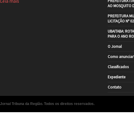
Leia mais
PREFEITURA IT
AO MOSQUITO 
PREFEITURA MU
LICITAÇÃO Nº 02
UBAITABA: ROT
PARA O ANO RO
O Jornal
Como anunciar
Classificados
Expediente
Contato
Jornal Tribuna da Região. Todos os direitos reservados.