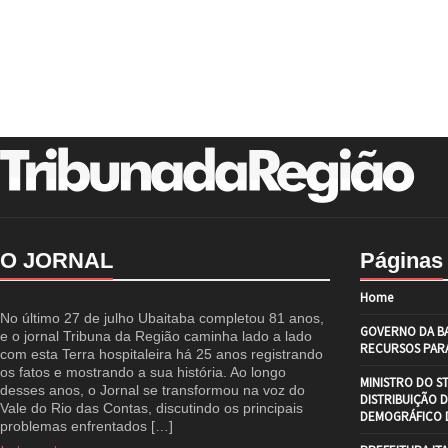
O JORNAL
Páginas
Home
No último 27 de julho Ubaitaba completou 81 anos,
GOVERNO DA BA
e o jornal Tribuna da Região caminha lado a lado
RECURSOS PARA
com esta Terra hospitaleira há 25 anos registrando
os fatos e mostrando a sua história. Ao longo
MINISTRO DO S
desses anos, o Jornal se transformou na voz do
DISTRIBUIÇÃO 
Vale do Rio das Contas, discutindo os principais
DEMOGRÁFICO D
problemas enfrentados […]