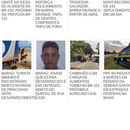
UBATÃ SAI ILESO
REFORÇA
TRAVESSIA
NOVO RECORD
DE ACIDENTE NA
POLICIAMENTO
SALVADOR-
DE 140
BR-330, PRÓXIMO
EM BARRA
BARRA GRANDE A
SEPULTAMENT
AO TREVO DA BR-
GRANDE, TAIPU
PARTIR DE ABRIL
EM UM DIA
101
DE DENTRO,
CAMPINHOS E
TAIPU DE FORA
MARAÚ: TURISTA
MARAÚ: JOVEM
CAMINHÃO COM
PRF-BA REGIST
MINEIRO É
QUE ESTAVA
CARGA DE
8 MORTES EM
ENCONTRADO
DESAPARECIDO É
ALIMENTOS
FERIADO DA
MORTO NA PRAIA
ENCONTRADO
TOMBA NA BR-101
SEMANA SANTA
DE PIRACANGA
MORTO NO
PRÓXIMO A
EM ESTRADAS
APÓS
QUINTAL DE SUA
AURELINO LEAL
FEDERAIS NA
DESAPARECIMENTO
CASA
BAHIA