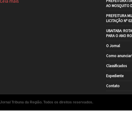
Leia mais
PREFEITURA IT
AO MOSQUITO 
PREFEITURA MU
LICITAÇÃO Nº 02
UBAITABA: ROT
PARA O ANO RO
O Jornal
Como anunciar
Classificados
Expediente
Contato
Jornal Tribuna da Região. Todos os direitos reservados.