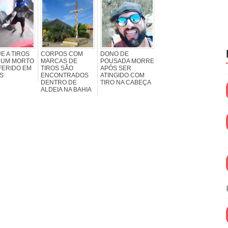
E A TIROS
CORPOS COM
DONO DE
A UM MORTO
MARCAS DE
POUSADA MORRE
FERIDO EM
TIROS SÃO
APÓS SER
S
ENCONTRADOS
ATINGIDO COM
DENTRO DE
TIRO NA CABEÇA
ALDEIA NA BAHIA