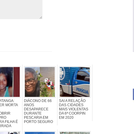
PITANGA:
DIÁCONO DE 66
SAI A RELAÇÃO
ER MORTA
ANOS
DAS CIDADES
DESAPARECE
MAIS VIOLENTAS
OBRIR
DURANTE
DA 6ª COORPIN
PRO
PESCARIA EM
EM 2020
A FILHA É
PORTO SEGURO
RRADA