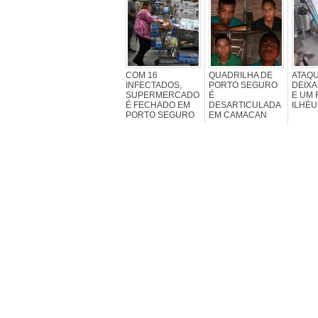
COM 16
QUADRILHA DE
ATAQU
INFECTADOS,
PORTO SEGURO
DEIX
SUPERMERCADO
É
E UM 
É FECHADO EM
DESARTICULADA
ILHÉU
PORTO SEGURO
EM CAMACAN