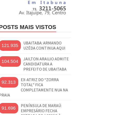
POSTS MAIS VISTOS
UBAITABA: ARMANDO
121.935
UZÊDA CONTINUA AQUI
JAILTON ARAUJO ADMITE
104.504
CANDIDATURA A
PREFEITO DE UBAITABA
EX-ATRIZ DO “ZORRA
92.313
TOTAL” FICA
COMPLETAMENTE NUA NA
PRAIA
PENÍNSULA DE MARAÚ:
91.696
EMPRESÁRIO FECHA