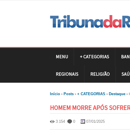
MENU
+ CATEGORIAS
BAN
REGIONAIS
RELIGIÃO
SAÚ
»
»
»
»
Início
Posts
+ CATEGORIAS
Destaque
HOMEM MORRE APÓS SOFRER
3.154
0
07/01/2025