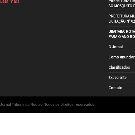
Leia mais
PREFEITURA IT
AO MOSQUITO 
PREFEITURA MU
LICITAÇÃO Nº 02
UBAITABA: ROT
PARA O ANO RO
O Jornal
Como anunciar
Classificados
Expediente
Contato
Jornal Tribuna da Região. Todos os direitos reservados.