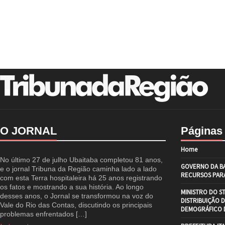
O JORNAL
Páginas
Home
No último 27 de julho Ubaitaba completou 81 anos,
GOVERNO DA BA
e o jornal Tribuna da Região caminha lado a lado
RECURSOS PARA
com esta Terra hospitaleira há 25 anos registrando
os fatos e mostrando a sua história. Ao longo
MINISTRO DO S
desses anos, o Jornal se transformou na voz do
DISTRIBUIÇÃO 
Vale do Rio das Contas, discutindo os principais
DEMOGRÁFICO D
problemas enfrentados […]