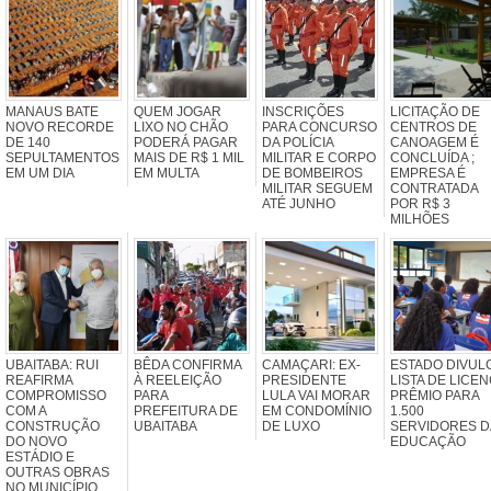
MANAUS BATE
QUEM JOGAR
INSCRIÇÕES
LICITAÇÃO DE
NOVO RECORDE
LIXO NO CHÃO
PARA CONCURSO
CENTROS DE
DE 140
PODERÁ PAGAR
DA POLÍCIA
CANOAGEM É
SEPULTAMENTOS
MAIS DE R$ 1 MIL
MILITAR E CORPO
CONCLUÍDA ;
EM UM DIA
EM MULTA
DE BOMBEIROS
EMPRESA É
MILITAR SEGUEM
CONTRATADA
ATÉ JUNHO
POR R$ 3
MILHÕES
UBAITABA: RUI
BÊDA CONFIRMA
CAMAÇARI: EX-
ESTADO DIVUL
REAFIRMA
À REELEIÇÃO
PRESIDENTE
LISTA DE LICE
COMPROMISSO
PARA
LULA VAI MORAR
PRÊMIO PARA
COM A
PREFEITURA DE
EM CONDOMÍNIO
1.500
CONSTRUÇÃO
UBAITABA
DE LUXO
SERVIDORES D
DO NOVO
EDUCAÇÃO
ESTÁDIO E
OUTRAS OBRAS
NO MUNICÍPIO