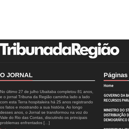
O JORNAL
Páginas
Home
No último 27 de julho Ubaitaba completou 81 anos,
GOVERNO DA BA
e o jornal Tribuna da Região caminha lado a lado
RECURSOS PARA
com esta Terra hospitaleira há 25 anos registrando
os fatos e mostrando a sua história. Ao longo
MINISTRO DO S
desses anos, o Jornal se transformou na voz do
DISTRIBUIÇÃO 
Vale do Rio das Contas, discutindo os principais
DEMOGRÁFICO D
problemas enfrentados […]