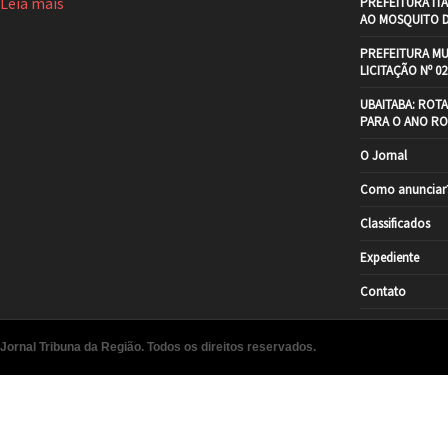
Leia mais
PREFEITURA IT
AO MOSQUITO 
PREFEITURA MU
LICITAÇÃO Nº 02
UBAITABA: ROT
PARA O ANO RO
O Jornal
Como anunciar
Classificados
Expediente
Contato
Jornal Tribuna da Região. Todos os direitos reservados.