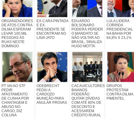
ORGANIZADORES
EX-CARA PINTADA
EDUARDO
LULA LIDERA
DE ATOS CONTRA
E EX-
BOLSONARO
CORRIDA
DILMA ESPERAM
PRESIDENTE SE
PODERÁ PERDER
PRESIDENCIAL
LEVAR 100 MIL
ENCONTRAM NO
O MANDATO SE
NA BAHIA POR
PESSOAS ÀS
LAVA JATO
NÃO VOLTAR AO
64,8% X 23,1%
RUAS NESTE
BRASIL, SINALIZA
DOMINGO
HUGO MOTTA
PT VAI AO STF
ODEBRECHT
CACAUICULTORES
GRUPOS
PEDIR
PEDIU A
BAIANOS
PROTESTAM
AFASTAMENTO
CARDOZO
PODERÃO
CONTRA DILMA
DE CUNHA POR
MUNIÇÃO PARA
QUITAR DÍVIDAS
PIMENTEL
CHANTAGEM E
ANULAR PROVAS
COM ATÉ 80% DE
ABUSO NO
DESCONTO E
CARGO, DIZ
ACESSAREM
COLUNA
CRÉDITO RURAL