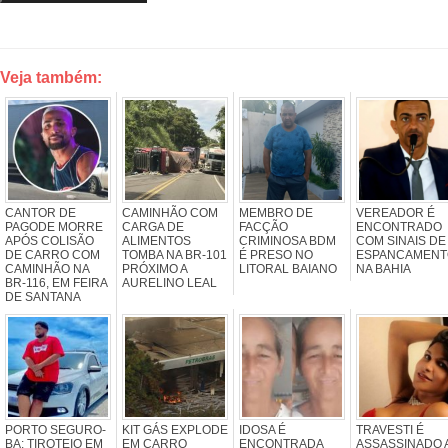
Veja também:
CANTOR DE
CAMINHÃO COM
MEMBRO DE
VEREADOR É
PAGODE MORRE
CARGA DE
FACÇÃO
ENCONTRADO
APÓS COLISÃO
ALIMENTOS
CRIMINOSA BDM
COM SINAIS DE
DE CARRO COM
TOMBA NA BR-101
É PRESO NO
ESPANCAMENT
CAMINHÃO NA
PRÓXIMO A
LITORAL BAIANO
NA BAHIA
BR-116, EM FEIRA
AURELINO LEAL
DE SANTANA
PORTO SEGURO-
KIT GÁS EXPLODE
IDOSA É
TRAVESTI É
BA: TIROTEIO EM
EM CARRO
ENCONTRADA
ASSASSINADO 