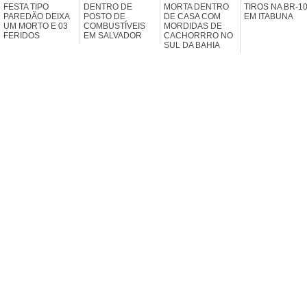
FESTA TIPO
DENTRO DE
MORTA DENTRO
TIROS NA BR-1
PAREDÃO DEIXA
POSTO DE
DE CASA COM
EM ITABUNA
UM MORTO E 03
COMBUSTÍVEIS
MORDIDAS DE
FERIDOS
EM SALVADOR
CACHORRRO NO
SUL DA BAHIA