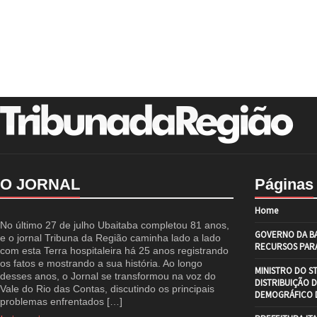
O JORNAL
Páginas
Home
No último 27 de julho Ubaitaba completou 81 anos,
GOVERNO DA BA
e o jornal Tribuna da Região caminha lado a lado
RECURSOS PARA
com esta Terra hospitaleira há 25 anos registrando
os fatos e mostrando a sua história. Ao longo
MINISTRO DO S
desses anos, o Jornal se transformou na voz do
DISTRIBUIÇÃO 
Vale do Rio das Contas, discutindo os principais
DEMOGRÁFICO D
problemas enfrentados […]