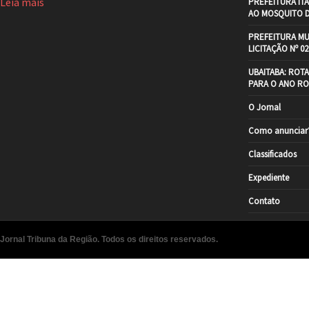
Leia mais
PREFEITURA IT
AO MOSQUITO 
PREFEITURA MU
LICITAÇÃO Nº 02
UBAITABA: ROT
PARA O ANO RO
O Jornal
Como anunciar
Classificados
Expediente
Contato
Jornal Tribuna da Região. Todos os direitos reservados.