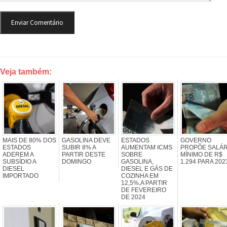
Veja também:
MAIS DE 80% DOS
GASOLINA DEVE
ESTADOS
GOVERNO
ESTADOS
SUBIR 8% A
AUMENTAM ICMS
PROPÕE SALÁR
ADEREM A
PARTIR DESTE
SOBRE
MÍNIMO DE R$
SUBSÍDIO A
DOMINGO
GASOLINA,
1.294 PARA 202
DIESEL
DIESEL E GÁS DE
IMPORTADO
COZINHA EM
12,5%,A PARTIR
DE FEVEREIRO
DE 2024