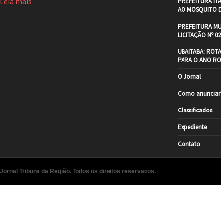
Leia mais
PREFEITURA IT
AO MOSQUITO 
PREFEITURA MU
LICITAÇÃO Nº 02
UBAITABA: ROT
PARA O ANO RO
O Jornal
Como anunciar
Classificados
Expediente
Contato
Jornal Tribuna da Região. Todos os direitos reservados.