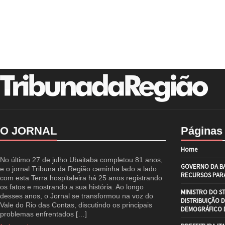
O JORNAL
Páginas
Home
No último 27 de julho Ubaitaba completou 81 anos,
GOVERNO DA BA
e o jornal Tribuna da Região caminha lado a lado
RECURSOS PARA
com esta Terra hospitaleira há 25 anos registrando
os fatos e mostrando a sua história. Ao longo
MINISTRO DO S
desses anos, o Jornal se transformou na voz do
DISTRIBUIÇÃO 
Vale do Rio das Contas, discutindo os principais
DEMOGRÁFICO D
problemas enfrentados […]