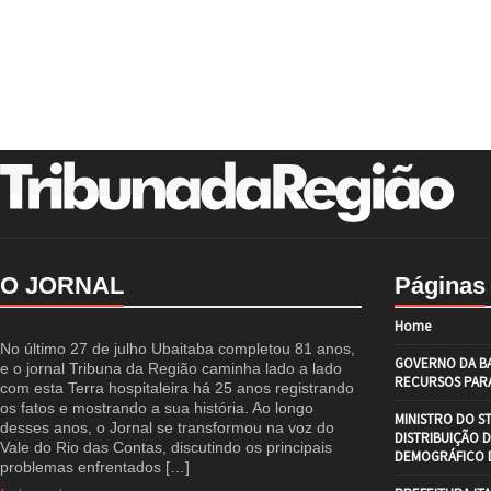
O JORNAL
Páginas
Home
No último 27 de julho Ubaitaba completou 81 anos,
GOVERNO DA BA
e o jornal Tribuna da Região caminha lado a lado
RECURSOS PARA
com esta Terra hospitaleira há 25 anos registrando
os fatos e mostrando a sua história. Ao longo
MINISTRO DO S
desses anos, o Jornal se transformou na voz do
DISTRIBUIÇÃO 
Vale do Rio das Contas, discutindo os principais
DEMOGRÁFICO D
problemas enfrentados […]