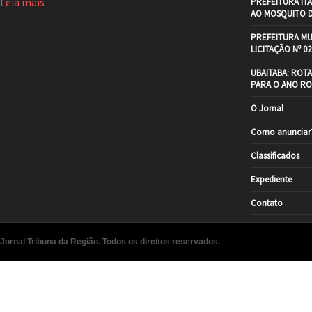
Leia mais
PREFEITURA IT
AO MOSQUITO 
PREFEITURA MU
LICITAÇÃO Nº 02
UBAITABA: ROT
PARA O ANO RO
O Jornal
Como anunciar
Classificados
Expediente
Contato
Jornal Tribuna da Região. Todos os direitos reservados.