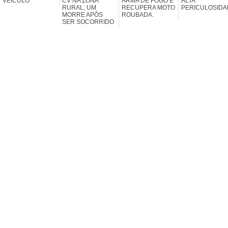
VEÍCULO
CV NA ZONA
ARMA DE FOGO E
ALTA
RURAL; UM
RECUPERA MOTO
PERICULOSIDA
MORRE APÓS
ROUBADA.
SER SOCORRIDO