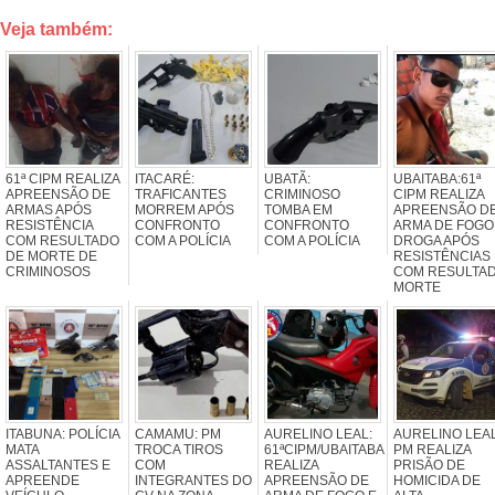
Veja também:
61ª CIPM REALIZA
ITACARÉ:
UBATÃ:
UBAITABA:61ª
APREENSÃO DE
TRAFICANTES
CRIMINOSO
CIPM REALIZA
ARMAS APÓS
MORREM APÓS
TOMBA EM
APREENSÃO D
RESISTÊNCIA
CONFRONTO
CONFRONTO
ARMA DE FOGO
COM RESULTADO
COM A POLÍCIA
COM A POLÍCIA
DROGA APÓS
DE MORTE DE
RESISTÊNCIAS
CRIMINOSOS
COM RESULTA
MORTE
ITABUNA: POLÍCIA
CAMAMU: PM
AURELINO LEAL:
AURELINO LEAL
MATA
TROCA TIROS
61ªCIPM/UBAITABA
PM REALIZA
ASSALTANTES E
COM
REALIZA
PRISÃO DE
APREENDE
INTEGRANTES DO
APREENSÃO DE
HOMICIDA DE