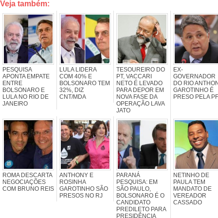
Veja também:
PESQUISA
LULA LIDERA
TESOUREIRO DO
EX-
APONTA EMPATE
COM 40% E
PT, VACCARI
GOVERNADOR
ENTRE
BOLSONARO TEM
NETO É LEVADO
DO RIO ANTHO
BOLSONARO E
32%, DIZ
PARA DEPOR EM
GAROTINHO É
LULA NO RIO DE
CNT/MDA
NOVA FASE DA
PRESO PELA P
JANEIRO
OPERAÇÃO LAVA
JATO
ROMA DESCARTA
ANTHONY E
PARANÁ
NETINHO DE
NEGOCIAÇÕES
ROSINHA
PESQUISA: EM
PAULA TEM
COM BRUNO REIS
GAROTINHO SÃO
SÃO PAULO,
MANDATO DE
PRESOS NO RJ
BOLSONARO É O
VEREADOR
CANDIDATO
CASSADO
PREDILETO PARA
PRESIDÊNCIA