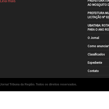
Leia mais
PREFEITURA IT
AO MOSQUITO 
PREFEITURA MU
LICITAÇÃO Nº 02
UBAITABA: ROT
PARA O ANO RO
O Jornal
Como anunciar
Classificados
Expediente
Contato
Jornal Tribuna da Região. Todos os direitos reservados.