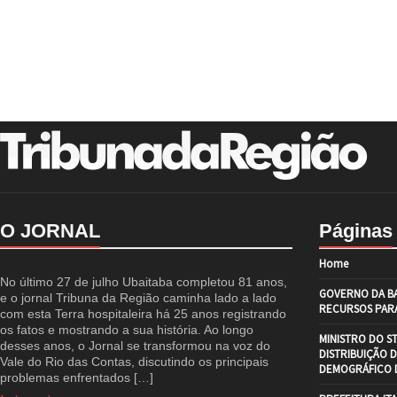
O JORNAL
Páginas
Home
No último 27 de julho Ubaitaba completou 81 anos,
GOVERNO DA BA
e o jornal Tribuna da Região caminha lado a lado
RECURSOS PARA
com esta Terra hospitaleira há 25 anos registrando
os fatos e mostrando a sua história. Ao longo
MINISTRO DO S
desses anos, o Jornal se transformou na voz do
DISTRIBUIÇÃO 
Vale do Rio das Contas, discutindo os principais
DEMOGRÁFICO D
problemas enfrentados […]