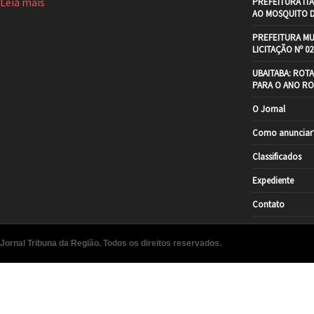
Leia mais
PREFEITURA IT
AO MOSQUITO 
PREFEITURA MU
LICITAÇÃO Nº 02
UBAITABA: ROT
PARA O ANO RO
O Jornal
Como anunciar
Classificados
Expediente
Contato
Jornal Tribuna da Região. Todos os direitos reservados.