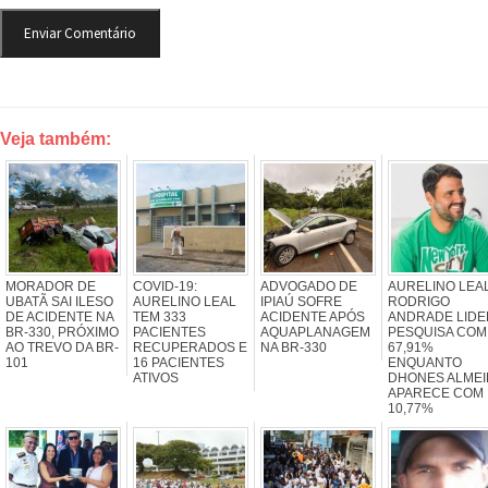
Veja também:
MORADOR DE
COVID-19:
ADVOGADO DE
AURELINO LEAL
UBATÃ SAI ILESO
AURELINO LEAL
IPIAÚ SOFRE
RODRIGO
DE ACIDENTE NA
TEM 333
ACIDENTE APÓS
ANDRADE LIDE
BR-330, PRÓXIMO
PACIENTES
AQUAPLANAGEM
PESQUISA COM
AO TREVO DA BR-
RECUPERADOS E
NA BR-330
67,91%
101
16 PACIENTES
ENQUANTO
ATIVOS
DHONES ALMEI
APARECE COM
10,77%