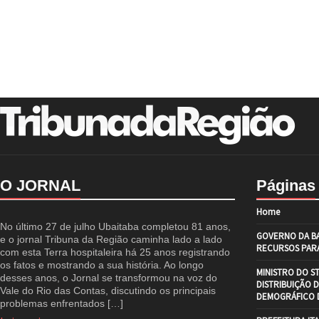
O JORNAL
Páginas
Home
No último 27 de julho Ubaitaba completou 81 anos,
GOVERNO DA BA
e o jornal Tribuna da Região caminha lado a lado
RECURSOS PARA
com esta Terra hospitaleira há 25 anos registrando
os fatos e mostrando a sua história. Ao longo
MINISTRO DO S
desses anos, o Jornal se transformou na voz do
DISTRIBUIÇÃO 
Vale do Rio das Contas, discutindo os principais
DEMOGRÁFICO D
problemas enfrentados […]