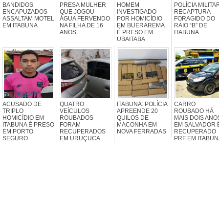
BANDIDOS
PRESA MULHER
HOMEM
POLÍCIA MILITA
ENCAPUZADOS
QUE JOGOU
INVESTIGADO
RECAPTURA
ASSALTAM MOTEL
ÁGUA FERVENDO
POR HOMICÍDIO
FORAGIDO DO
EM ITABUNA
NA FILHA DE 16
EM BUERAREMA
RAIO “B” DE
ANOS
É PRESO EM
ITABUNA
UBAITABA
ACUSADO DE
QUATRO
ITABUNA: POLÍCIA
CARRO
TRIPLO
VEÍCULOS
APREENDE 20
ROUBADO HÁ
HOMICÍDIO EM
ROUBADOS
QUILOS DE
MAIS DOIS ANO
ITABUNA É PRESO
FORAM
MACONHA EM
EM SALVADOR 
EM PORTO
RECUPERADOS
NOVA FERRADAS
RECUPERADO
SEGURO
EM URUÇUCA
PRF EM ITABUN