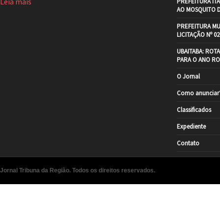
Leia mais
PREFEITURA IT
AO MOSQUITO 
PREFEITURA MU
LICITAÇÃO Nº 02
UBAITABA: ROT
PARA O ANO RO
O Jornal
Como anunciar
Classificados
Expediente
Contato
Jornal Tribuna da Região. Todos os direitos reservados.