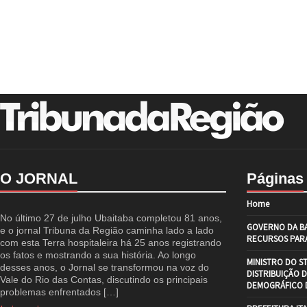
O JORNAL
Páginas
Home
No último 27 de julho Ubaitaba completou 81 anos,
GOVERNO DA BA
e o jornal Tribuna da Região caminha lado a lado
RECURSOS PARA
com esta Terra hospitaleira há 25 anos registrando
os fatos e mostrando a sua história. Ao longo
MINISTRO DO S
desses anos, o Jornal se transformou na voz do
DISTRIBUIÇÃO 
Vale do Rio das Contas, discutindo os principais
DEMOGRÁFICO D
problemas enfrentados […]