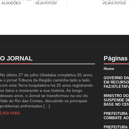
ALGODÕES
VEJA FOTOS!
VEJAS FOTOS
O JORNAL
Páginas
Home
No último 27 de julho Ubaitaba completou 81 anos,
GOVERNO DA 
e o jornal Tribuna da Região caminha lado a lado
EM RECURSO
com esta Terra hospitaleira há 25 anos registrando
FAZ/ATLETAFa
os fatos e mostrando a sua história. Ao longo
desses anos, o Jornal se transformou na voz do
MINISTRO DO
SUSPENDE D
Vale do Rio das Contas, discutindo os principais
BASE NO CE
problemas enfrentados […]
Leia mais
PREFEITURA 
COMBATE AO
PREFEITURA 