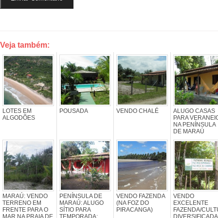
Veja também:
LOTES EM
POUSADA
VENDO CHALÉ
ALUGO CASAS
ALGODÕES
PARA VERANEI
NA PENÍNSULA
DE MARAÚ
MARAÚ: VENDO
PENÍNSULA DE
VENDO FAZENDA
VENDO
TERRENO EM
MARAÚ: ALUGO
(NA FOZ DO
EXCELENTE
FRENTE PARA O
SÍTIO PARA
PIRACANGA)
FAZENDA/CULT
MAR NA PRAIA DE
TEMPORADA;
DIVERSIFICADA