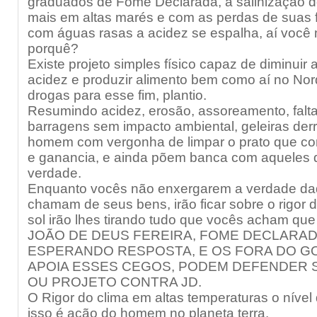
graduados de Fome Declarada, a salinização 
mais em altas marés e com as perdas de suas f
com águas rasas a acidez se espalha, aí você
porquê?
Existe projeto simples físico capaz de diminuir 
acidez e produzir alimento bem como aí no No
drogas para esse fim, plantio.
Resumindo acidez, erosão, assoreamento, falta 
barragens sem impacto ambiental, geleiras der
homem com vergonha de limpar o prato que co
e ganancia, e ainda põem banca com aqueles 
verdade.
Enquanto vocês não enxergarem a verdade da
chamam de seus bens, irão ficar sobre o rigor 
sol irão lhes tirando tudo que vocês acham que
JOÃO DE DEUS FEREIRA, FOME DECLARAD
ESPERANDO RESPOSTA, E OS FORA DO 
APOIA ESSES CEGOS, PODEM DEFENDER
OU PROJETO CONTRA JD.
O Rigor do clima em altas temperaturas o nível
isso é ação do homem no planeta terra.