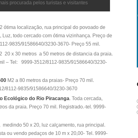
ais procurada pelos turistas e visitantes
ótima localização, rua principal do povoado de
, Luz, todo cercado com ótima vizinhança. Preço de
8112-9835/91586640/3230-3670- Preço 55 mil.
 20 x 30 metros a 50 metros de distancia da praia.
 mil – Tel: 9999-3512/8112-9835/91586640/3230-
600
M2 a 80 metros da praias- Preço 70 mil.
3512/8112-9835/91586640/3230-3670
o Ecológico do Rio Piracanga
. Toda cercada,
os da praia. Preço 70 mil. Registrado.-tel. 9999-
o,
medindo 50 x 20, luz calçamento, rua principal.
osta ou vendo pedaços de 10 m x 20,00- Tel. 9999-