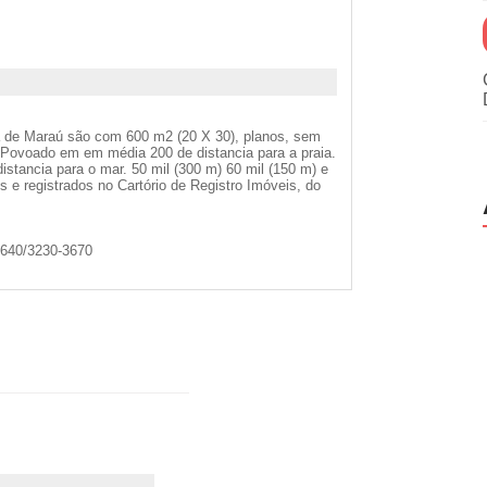
a de Maraú são com 600 m2 (20 X 30), planos, sem
o Povoado em em média 200 de distancia para a praia.
stancia para o mar. 50 mil (300 m) 60 mil (150 m) e
s e registrados no Cartório de Registro Imóveis, do
-6640/3230-3670