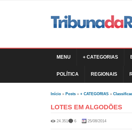
MENU
+ CATEGORIAS
POLÍTICA
REGIONAIS
Início
»
Posts
»
+ CATEGORIAS
»
Classifica
LOTES EM ALGODÕES
24.351
6
25/08/2014