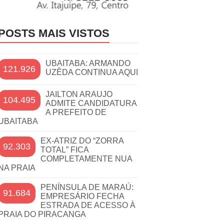
POSTS MAIS VISTOS
UBAITABA: ARMANDO
121.926
UZÊDA CONTINUA AQUI
JAILTON ARAUJO
104.495
ADMITE CANDIDATURA
A PREFEITO DE
UBAITABA
EX-ATRIZ DO “ZORRA
92.303
TOTAL” FICA
COMPLETAMENTE NUA
NA PRAIA
PENÍNSULA DE MARAÚ:
91.684
EMPRESÁRIO FECHA
ESTRADA DE ACESSO À
PRAIA DO PIRACANGA