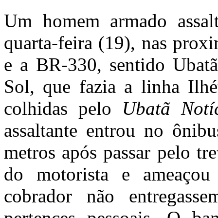
Um homem armado assalto
quarta-feira (19), nas pro
e a BR-330, sentido Ubat
Sol, que fazia a linha Ilh
colhidas pelo
Ubatã Notí
assaltante entrou no ônib
metros após passar pelo tr
do motorista e ameaçou 
cobrador não entregassem
pertences pessoais. O b