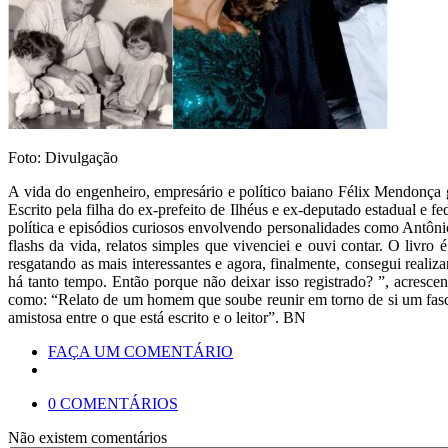
Foto: Divulgação
A vida do engenheiro, empresário e político baiano Félix Mendonça g
Escrito pela filha do ex-prefeito de Ilhéus e ex-deputado estadual e
política e episódios curiosos envolvendo personalidades como Antôn
flashs da vida, relatos simples que vivenciei e ouvi contar. O livro 
resgatando as mais interessantes e agora, finalmente, consegui reali
há tanto tempo. Então porque não deixar isso registrado? ”, acresc
como: “Relato de um homem que soube reunir em torno de si um fasc
amistosa entre o que está escrito e o leitor”. BN
FAÇA UM COMENTÁRIO
0 COMENTÁRIOS
Não existem comentários