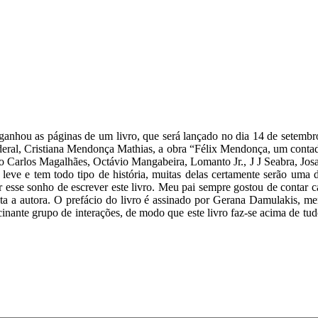
anhou as páginas de um livro, que será lançado no dia 14 de setembro, 
 federal, Cristiana Mendonça Mathias, a obra “Félix Mendonça, um contad
io Carlos Magalhães, Octávio Mangabeira, Lomanto Jr., J J Seabra, Jos
é leve e tem todo tipo de história, muitas delas certamente serão uma 
zar esse sonho de escrever este livro. Meu pai sempre gostou de conta
enta a autora. O prefácio do livro é assinado por Gerana Damulakis, 
inante grupo de interações, de modo que este livro faz-se acima de 