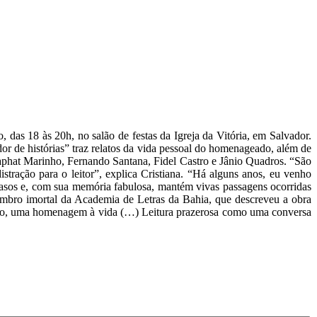
das 18 às 20h, no salão de festas da Igreja da Vitória, em Salvador.
or de histórias” traz relatos da vida pessoal do homenageado, além de
aphat Marinho, Fernando Santana, Fidel Castro e Jânio Quadros. “São
distração para o leitor”, explica Cristiana. “Há alguns anos, eu venho
r casos e, com sua memória fabulosa, mantém vivas passagens ocorridas
membro imortal da Academia de Letras da Bahia, que descreveu a obra
tudo, uma homenagem à vida (…) Leitura prazerosa como uma conversa