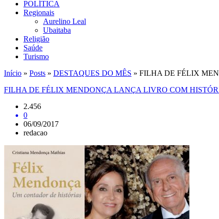
POLÍTICA
Regionais
Aurelino Leal
Ubaitaba
Religião
Saúde
Turismo
Início
»
Posts
»
DESTAQUES DO MÊS
»
FILHA DE FÉLIX ME
FILHA DE FÉLIX MENDONÇA LANÇA LIVRO COM HISTÓRI
2.456
0
06/09/2017
redacao