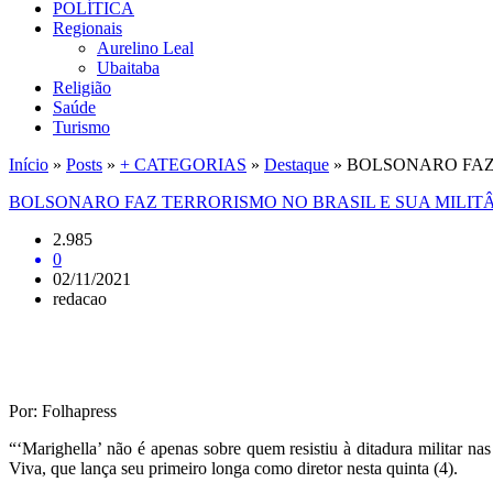
POLÍTICA
Regionais
Aurelino Leal
Ubaitaba
Religião
Saúde
Turismo
Início
»
Posts
»
+ CATEGORIAS
»
Destaque
»
BOLSONARO FAZ
BOLSONARO FAZ TERRORISMO NO BRASIL E SUA MILIT
2.985
0
02/11/2021
redacao
Por: Folhapress
“‘Marighella’ não é apenas sobre quem resistiu à ditadura militar n
Viva, que lança seu primeiro longa como diretor nesta quinta (4).