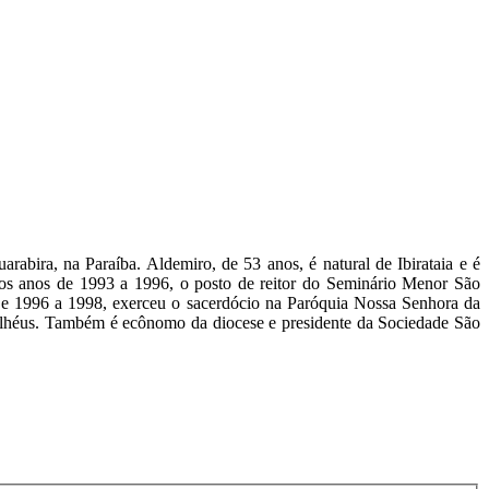
abira, na Paraíba. Aldemiro, de 53 anos, é natural de Ibirataia e é
e os anos de 1993 a 1996, o posto de reitor do Seminário Menor São
De 1996 a 1998, exerceu o sacerdócio na Paróquia Nossa Senhora da
 Ilhéus. Também é ecônomo da diocese e presidente da Sociedade São