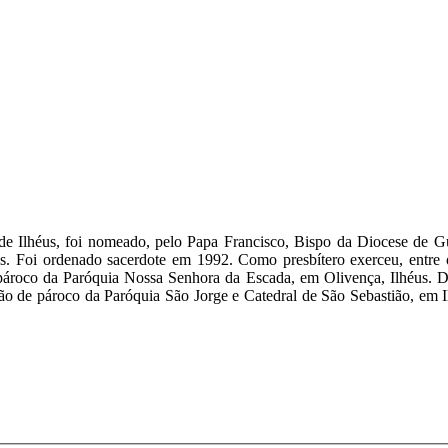
 Ilhéus, foi nomeado, pelo Papa Francisco, Bispo da Diocese de Guar
éus. Foi ordenado sacerdote em 1992. Como presbítero exerceu, entr
i pároco da Paróquia Nossa Senhora da Escada, em Olivença, Ilhéus. 
são de pároco da Paróquia São Jorge e Catedral de São Sebastião, em