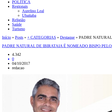
POLÍTICA
Regionais
Aurelino Leal
Ubaitaba
Religião
Saúde
Turismo
Início
»
Posts
»
+ CATEGORIAS
»
Destaque
»
PADRE NATURAL 
PADRE NATURAL DE IBIRATAIA É NOMEADO BISPO PELO
4.342
0
04/10/2017
redacao