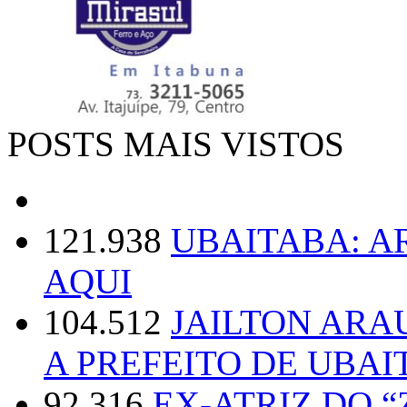
POSTS MAIS VISTOS
121.938
UBAITABA: 
AQUI
104.512
JAILTON ARA
A PREFEITO DE UBAI
92.316
EX-ATRIZ DO 