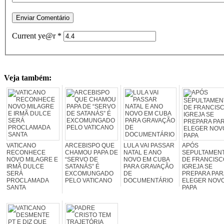
Current ye@r
*
Veja também:
VATICANO
ARCEBISPO QUE
LULA VAI PASSAR
APÓS
RECONHECE
CHAMOU PAPA DE
NATAL E ANO
SEPULTAMEN
NOVO MILAGRE E
“SERVO DE
NOVO EM CUBA
DE FRANCISC
IRMÃ DULCE
SATANÁS” É
PARA GRAVAÇÃO
IGREJA SE
SERÁ
EXCOMUNGADO
DE
PREPARA PAR
PROCLAMADA
PELO VATICANO
DOCUMENTÁRIO
ELEGER NOV
SANTA
PAPA