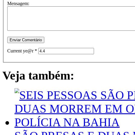
Mensagem:
Current ye@r
*
Veja também: