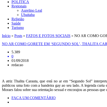
POLÍTICA
Regionais
Aurelino Leal
Ubaitaba
Religião
Saúde
Turismo
Início
»
Posts
»
FATOS E FOTOS SOCIAIS
»
NO AR COMO GOR
NO AR COMO GORETE EM ‘SEGUNDO SOL’, THALITA CA
5.389
0
01/09/2018
redacao
A atriz Thalita Carauta, que está no ar em “Segundo Sol” interpr
publicou uma foto com a bandeira gay ao seu lado. A legenda curta e
Moraes falou sobre sua orientação sexual e encorajou as pessoas que 
FAÇA UM COMENTÁRIO