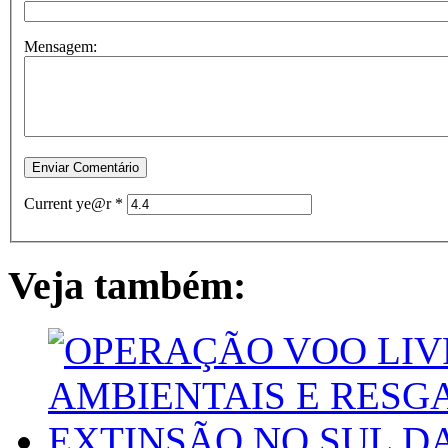
Mensagem:
Current ye@r
*
Veja também: