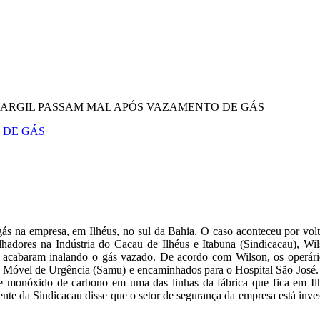
CARGIL PASSAM MAL APÓS VAZAMENTO DE GÁS
 DE GÁS
gás na empresa, em Ilhéus, no sul da Bahia. O caso aconteceu por vol
alhadores na Indústria do Cacau de Ilhéus e Itabuna (Sindicacau), Wi
 acabaram inalando o gás vazado. De acordo com Wilson, os operár
o Móvel de Urgência (Samu) e encaminhados para o Hospital São José. 
e monóxido de carbono em uma das linhas da fábrica que fica em Ilh
nte da Sindicacau disse que o setor de segurança da empresa está inve