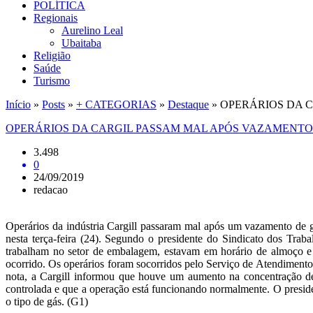
POLÍTICA
Regionais
Aurelino Leal
Ubaitaba
Religião
Saúde
Turismo
Início
»
Posts
»
+ CATEGORIAS
»
Destaque
»
OPERÁRIOS DA 
OPERÁRIOS DA CARGIL PASSAM MAL APÓS VAZAMENTO
3.498
0
24/09/2019
redacao
Operários da indústria Cargill passaram mal após um vazamento de 
nesta terça-feira (24). Segundo o presidente do Sindicato dos Trab
trabalham no setor de embalagem, estavam em horário de almoço e
ocorrido. Os operários foram socorridos pelo Serviço de Atendiment
nota, a Cargill informou que houve um aumento na concentração d
controlada e que a operação está funcionando normalmente. O preside
o tipo de gás. (G1)