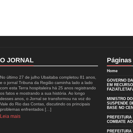
O JORNAL
Páginas
Home
No último 27 de julho Ubaitaba completou 81 anos,
GOVERNO DA 
e o jornal Tribuna da Região caminha lado a lado
EM RECURSO
com esta Terra hospitaleira há 25 anos registrando
FAZ/ATLETAFa
os fatos e mostrando a sua história. Ao longo
desses anos, o Jornal se transformou na voz do
MINISTRO DO
SUSPENDE D
Vale do Rio das Contas, discutindo os principais
BASE NO CE
problemas enfrentados […]
Leia mais
PREFEITURA 
COMBATE AO
PREFEITURA 