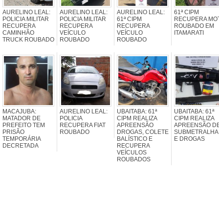
AURELINO LEAL:
AURELINO LEAL:
AURELINO LEAL:
61ª CIPM
POLICIA MILITAR
POLICIA MILITAR
61ª CIPM
RECUPERA MO
RECUPERA
RECUPERA
RECUPERA
ROUBADO EM
CAMINHÃO
VEÍCULO
VEÍCULO
ITAMARATI
TRUCK ROUBADO
ROUBADO
ROUBADO
MACAJUBA:
AURELINO LEAL:
UBAITABA: 61ª
UBAITABA: 61ª
MATADOR DE
POLICIA
CIPM REALIZA
CIPM REALIZA
PREFEITO TEM
RECUPERA FIAT
APREENSÃO
APREENSÃO D
PRISÃO
ROUBADO
DROGAS, COLETE
SUBMETRALHA
TEMPORÁRIA
BALÍSTICO E
E DROGAS
DECRETADA
RECUPERA
VEÍCULOS
ROUBADOS