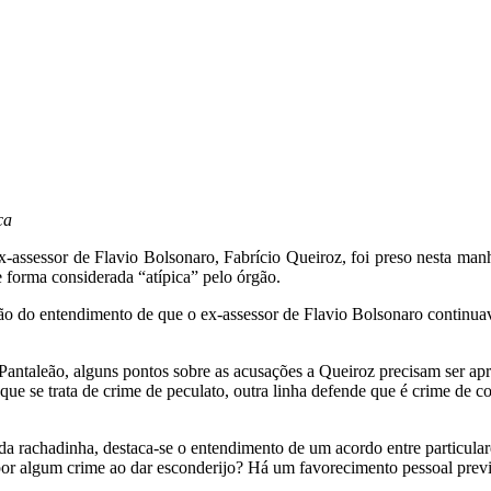
ca
ex-assessor de Flavio Bolsonaro, Fabrício Queiroz, foi preso nesta ma
forma considerada “atípica” pelo órgão.
azão do entendimento de que o ex-assessor de Flavio Bolsonaro continuav
antaleão, alguns pontos sobre as acusações a Queiroz precisam ser apro
que se trata de crime de peculato, outra linha defende que é crime de co
 da rachadinha, destaca-se o entendimento de um acordo entre particul
por algum crime ao dar esconderijo? Há um favorecimento pessoal prev