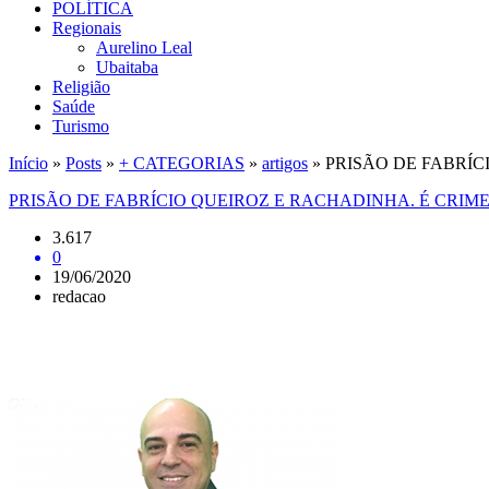
POLÍTICA
Regionais
Aurelino Leal
Ubaitaba
Religião
Saúde
Turismo
Início
»
Posts
»
+ CATEGORIAS
»
artigos
»
PRISÃO DE FABRÍCIO
PRISÃO DE FABRÍCIO QUEIROZ E RACHADINHA. É CRIME?(Por
3.617
0
19/06/2020
redacao