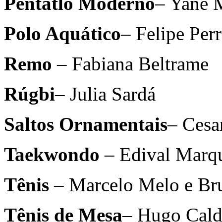
Pentatlo Moderno
– Yane 
Polo Aquático
– Felipe Per
Remo
– Fabiana Beltrame
Rúgbi
– Julia Sardá
Saltos Ornamentais
– Cesa
Taekwondo
– Edival Marqu
Tênis
– Marcelo Melo e Br
Tênis de Mesa
– Hugo Cald