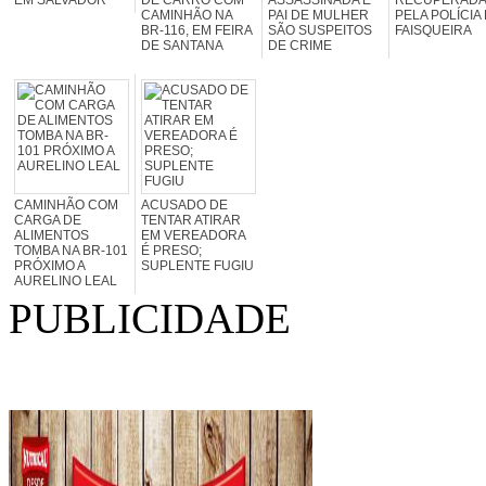
EM SALVADOR
DE CARRO COM
ASSASSINADA E
RECUPERADA
CAMINHÃO NA
PAI DE MULHER
PELA POLÍCIA
BR-116, EM FEIRA
SÃO SUSPEITOS
FAISQUEIRA
DE SANTANA
DE CRIME
CAMINHÃO COM
ACUSADO DE
CARGA DE
TENTAR ATIRAR
ALIMENTOS
EM VEREADORA
TOMBA NA BR-101
É PRESO;
PRÓXIMO A
SUPLENTE FUGIU
AURELINO LEAL
PUBLICIDADE