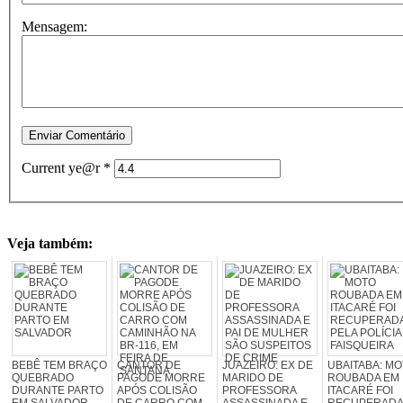
Mensagem:
Current ye@r
*
Veja também:
BEBÊ TEM BRAÇO
CANTOR DE
JUAZEIRO: EX DE
UBAITABA: M
QUEBRADO
PAGODE MORRE
MARIDO DE
ROUBADA EM
DURANTE PARTO
APÓS COLISÃO
PROFESSORA
ITACARÉ FOI