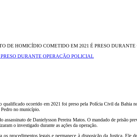
ITO DE HOMICÍDIO COMETIDO EM 2021 É PRESO DURANTE
 É PRESO DURANTE OPERAÇÃO POLICIAL
ualificado ocorrido em 2021 foi preso pela Polícia Civil da Bahia no
o Pedro no município.
o assassinato de Danielysson Pereira Matos. O mandado de prisão preve
alizaram o investigado durante as ações da operação.
s procedimentos legais e permanece à disposição da Justiça. Ele deve