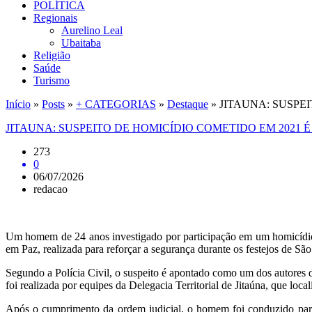
POLÍTICA
Regionais
Aurelino Leal
Ubaitaba
Religião
Saúde
Turismo
Início
»
Posts
»
+ CATEGORIAS
»
Destaque
»
JITAUNA: SUSPE
JITAUNA: SUSPEITO DE HOMICÍDIO COMETIDO EM 2021
273
0
06/07/2026
redacao
Um homem de 24 anos investigado por participação em um homicídio q
em Paz, realizada para reforçar a segurança durante os festejos de Sã
Segundo a Polícia Civil, o suspeito é apontado como um dos autores d
foi realizada por equipes da Delegacia Territorial de Jitaúna, que loc
Após o cumprimento da ordem judicial, o homem foi conduzido para o