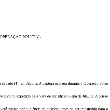
 OPERAÇÃO POLICIAL
 sábado (4), em Jitaúna. A captura ocorreu durante a Operação Forró
ntiva foi expedido pela Vara de Jurisdição Plena de Jitaúna. A prisão
rá passar por audiência de custódia antes de ser transferido para o