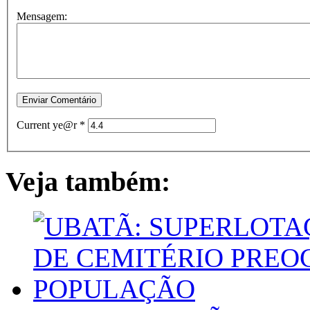
Mensagem:
Current ye@r
*
Veja também: