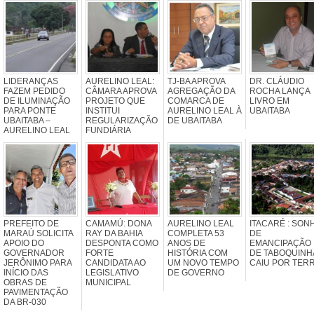
LIDERANÇAS
AURELINO LEAL:
TJ-BA APROVA
DR. CLÁUDIO
FAZEM PEDIDO
CÂMARA APROVA
AGREGAÇÃO DA
ROCHA LANÇA
DE ILUMINAÇÃO
PROJETO QUE
COMARCA DE
LIVRO EM
PARA PONTE
INSTITUI
AURELINO LEAL À
UBAITABA
UBAITABA –
REGULARIZAÇÃO
DE UBAITABA
AURELINO LEAL
FUNDIÁRIA
PREFEITO DE
CAMAMÚ: DONA
AURELINO LEAL
ITACARÉ : SON
MARAÚ SOLICITA
RAY DA BAHIA
COMPLETA 53
DE
APOIO DO
DESPONTA COMO
ANOS DE
EMANCIPAÇÃO
GOVERNADOR
FORTE
HISTÓRIA COM
DE TABOQUINH
JERÔNIMO PARA
CANDIDATA AO
UM NOVO TEMPO
CAIU POR TER
INÍCIO DAS
LEGISLATIVO
DE GOVERNO
OBRAS DE
MUNICIPAL
PAVIMENTAÇÃO
DA BR-030