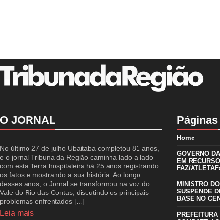
O JORNAL
Páginas
Home
No último 27 de julho Ubaitaba completou 81 anos,
GOVERNO DA 
e o jornal Tribuna da Região caminha lado a lado
EM RECURSO
com esta Terra hospitaleira há 25 anos registrando
FAZ/ATLETAFa
os fatos e mostrando a sua história. Ao longo
desses anos, o Jornal se transformou na voz do
MINISTRO DO
SUSPENDE D
Vale do Rio das Contas, discutindo os principais
BASE NO CE
problemas enfrentados […]
Leia mais
PREFEITURA 