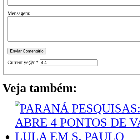
Mensagem:
Current ye@r
*
Veja também: