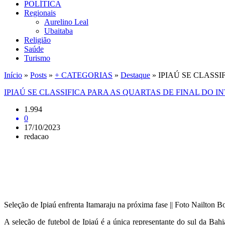
POLÍTICA
Regionais
Aurelino Leal
Ubaitaba
Religião
Saúde
Turismo
Início
»
Posts
»
+ CATEGORIAS
»
Destaque
»
IPIAÚ SE CLASS
IPIAÚ SE CLASSIFICA PARA AS QUARTAS DE FINAL DO 
1.994
0
17/10/2023
redacao
Seleção de Ipiaú enfrenta Itamaraju na próxima fase || Foto Nailton B
A seleção de futebol de Ipiaú é a única representante do sul da Ba