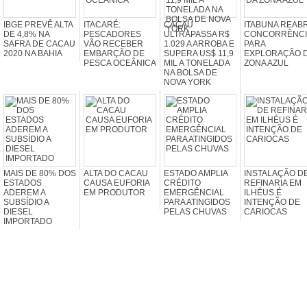
IBGE PREVÊ ALTA
ITACARÉ:
CACAU
ITABUNA REAB
DE 4,8% NA
PESCADORES
ULTRAPASSA R$
CONCORRÊNCI
SAFRA DE CACAU
VÃO RECEBER
1.029 A ARROBA E
PARA
2020 NA BAHIA
EMBARÇÃO DE
SUPERA US$ 11,9
EXPLORAÇÃO 
PESCA OCEÂNICA
MIL A TONELADA
ZONA AZUL
NA BOLSA DE
NOVA YORK
MAIS DE 80% DOS
ALTA DO CACAU
ESTADO AMPLIA
INSTALAÇÃO D
ESTADOS
CAUSA EUFORIA
CRÉDITO
REFINARIA EM
ADEREM A
EM PRODUTOR
EMERGÊNCIAL
ILHÉUS É
SUBSÍDIO A
PARA ATINGIDOS
INTENÇÃO DE
DIESEL
PELAS CHUVAS
CARIOCAS
IMPORTADO