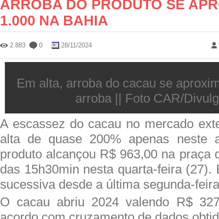
ARROBA DO PRODUTO SE APR
1.000 NA BAHIA
2.883
0
28/11/2024
Em alta, arroba do cacau se aproxim
arroba || Foto CAR/Divul
A escassez do cacau no mercado exte
alta de quase 200% apenas neste a
produto alcançou R$ 963,00 na praça d
das 15h30min nesta quarta-feira (27). 
sucessiva desde a última segunda-feira
O cacau abriu 2024 valendo R$ 327
acordo com cruzamento de dados obti