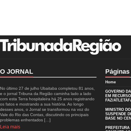
O JORNAL
Páginas
Home
No último 27 de julho Ubaitaba completou 81 anos,
GOVERNO DA 
e o jornal Tribuna da Região caminha lado a lado
EM RECURSO
com esta Terra hospitaleira há 25 anos registrando
FAZ/ATLETAFa
os fatos e mostrando a sua história. Ao longo
desses anos, o Jornal se transformou na voz do
MINISTRO DO
SUSPENDE D
Vale do Rio das Contas, discutindo os principais
BASE NO CE
problemas enfrentados […]
Leia mais
PREFEITURA 