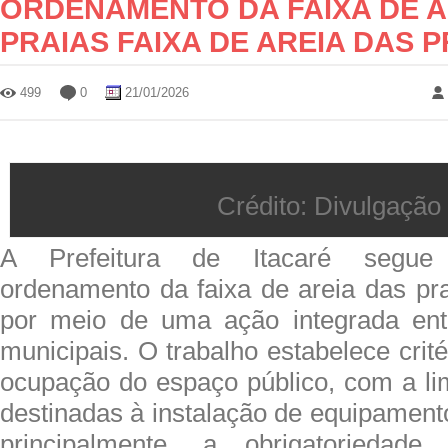
ORDENAMENTO DA FAIXA DE A
PRAIAS FAIXA DE AREIA DAS 
499
0
21/01/2026
Crédito: Divulgação
A Prefeitura de Itacaré segu
ordenamento da faixa de areia das pra
por meio de uma ação integrada entr
municipais. O trabalho estabelece crité
ocupação do espaço público, com a li
destinadas à instalação de equipament
principalmente, a obrigatorieda