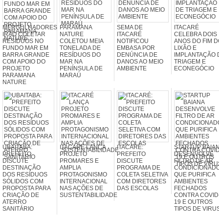
MERGULHADORES
PARAMANA
SEMA DE
ITACARÉ
IRÃO COLETAR
NATURE
ITACARÉ
CELEBRA DOIS
RESÍDUOS NO
COLETOU MEIA
NOTIFICOU
ANOS DO FIM D
FUNDO MAR EM
TONELADA DE
EMBASA POR
LIXÃO E
BARRA GRANDE
RESÍDUOS DO
DENÚNCIA DE
IMPLANTAÇÃO 
COM APOIO DO
MAR NA
DANOS AO MEIO
TRIAGEM E
PROJETO
PENÍNSULA DE
AMBIENTE
ECONEGÓCIO
PARAMANA
MARAÚ
NATURE
UBAITABA:
ITACARÉ LANÇA
ITACARÉ:
STARTUP BAIA
PREFEITO
PROJETO
PREFEITO
DESENVOLVE
DISCUTE
PROMARES E
DISCUTE
FILTRO DE AR
DESTINAÇÃO
AMPLIA
PROGRAMA DE
CONDICIONAD
DOS RESÍDUOS
PROTAGONISMO
COLETA SELETIVA
QUE PURIFICA
SÓLIDOS COM
INTERNACIONAL
COM DIRETORES
AMBIENTES
PROPOSTA PARA
NAS AÇÕES DE
DAS ESCOLAS
FECHADOS
CRIAÇÃO DE
SUSTENTABILIDADE
CONTRA COVID
ATERRO
19 E OUTROS
SANITÁRIO
TIPOS DE VIRU