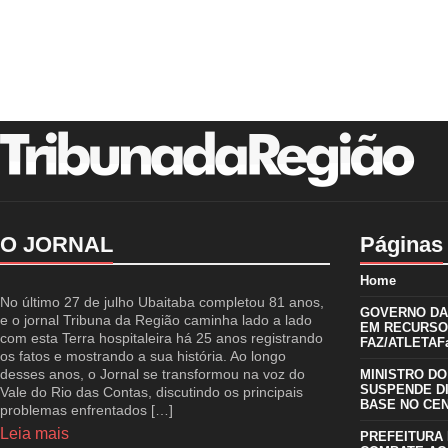
O JORNAL
Páginas
Home
No último 27 de julho Ubaitaba completou 81 anos,
GOVERNO DA 
e o jornal Tribuna da Região caminha lado a lado
EM RECURSO
com esta Terra hospitaleira há 25 anos registrando
FAZ/ATLETAFa
os fatos e mostrando a sua história. Ao longo
desses anos, o Jornal se transformou na voz do
MINISTRO DO
SUSPENDE D
Vale do Rio das Contas, discutindo os principais
BASE NO CE
problemas enfrentados […]
Leia mais
PREFEITURA 