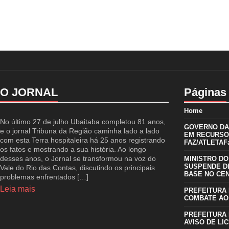
O JORNAL
Páginas
Home
No último 27 de julho Ubaitaba completou 81 anos,
GOVERNO DA 
e o jornal Tribuna da Região caminha lado a lado
EM RECURSO
com esta Terra hospitaleira há 25 anos registrando
FAZ/ATLETAFa
os fatos e mostrando a sua história. Ao longo
desses anos, o Jornal se transformou na voz do
MINISTRO DO
SUSPENDE D
Vale do Rio das Contas, discutindo os principais
BASE NO CE
problemas enfrentados […]
Leia mais
PREFEITURA 
COMBATE AO
PREFEITURA 
AVISO DE LIC