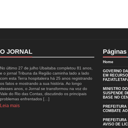
O JORNAL
Páginas
Home
No último 27 de julho Ubaitaba completou 81 anos,
GOVERNO DA 
e o jornal Tribuna da Região caminha lado a lado
EM RECURSO
com esta Terra hospitaleira há 25 anos registrando
FAZ/ATLETAFa
os fatos e mostrando a sua história. Ao longo
desses anos, o Jornal se transformou na voz do
MINISTRO DO
SUSPENDE D
Vale do Rio das Contas, discutindo os principais
BASE NO CE
problemas enfrentados […]
Leia mais
PREFEITURA 
COMBATE AO
PREFEITURA 
AVISO DE LIC