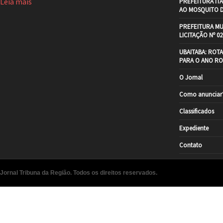
Leia mais
PREFEITURA IT
AO MOSQUITO 
PREFEITURA MU
LICITAÇÃO Nº 02
UBAITABA: ROT
PARA O ANO RO
O Jornal
Como anunciar
Classificados
Expediente
Contato
Jornal Tribuna da Região. Todos os direitos reservados.