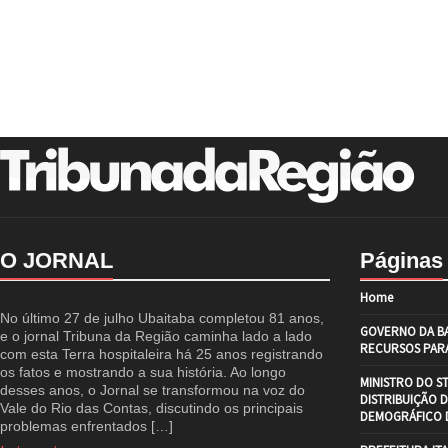
O JORNAL
Páginas
Home
No último 27 de julho Ubaitaba completou 81 anos,
GOVERNO DA BA
e o jornal Tribuna da Região caminha lado a lado
RECURSOS PARA
com esta Terra hospitaleira há 25 anos registrando
os fatos e mostrando a sua história. Ao longo
MINISTRO DO S
desses anos, o Jornal se transformou na voz do
DISTRIBUIÇÃO 
Vale do Rio das Contas, discutindo os principais
DEMOGRÁFICO D
problemas enfrentados […]