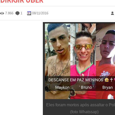
7.866
1
08/11/2016
Eles foram mortos após assaltar o Pol
(foto Whatssap)