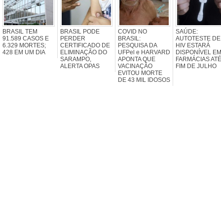
BRASIL TEM
BRASIL PODE
COVID NO
SAÚDE:
91.589 CASOS E
PERDER
BRASIL:
AUTOTESTE DE
6.329 MORTES;
CERTIFICADO DE
PESQUISA DA
HIV ESTARÁ
428 EM UM DIA
ELIMINAÇÃO DO
UFPel e HARVARD
DISPONÍVEL E
SARAMPO,
APONTA QUE
FARMÁCIAS ATÉ
ALERTA OPAS
VACINAÇÃO
FIM DE JULHO
EVITOU MORTE
DE 43 MIL IDOSOS