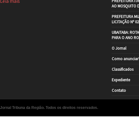
Leia mais
PREFEITURA IT
AO MOSQUITO 
PREFEITURA MU
LICITAÇÃO Nº 02
UBAITABA: ROT
PARA O ANO RO
O Jornal
Como anunciar
Classificados
Expediente
Contato
Jornal Tribuna da Região. Todos os direitos reservados.