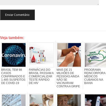
Veja também:
BRASIL TEM 98
FARMÁCIAS DO
MAIS DE 21
PROGRAMA
CASOS
BRASIL PASSAM A
MILHÕES DE
REINCORPORA 
CONFIRMADOS E
COMERCIALIZAR
PESSOAS AINDA
MÉDICOS
1.485 SUSPEITOS
TESTE RÁPIDO
NÃO SE
CUBANOS NA
DE COVID-19
DE HIV
VACINARAM
BAHIA
CONTRA A GRIPE