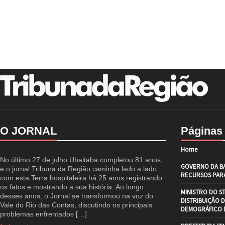
O JORNAL
Páginas
Home
No último 27 de julho Ubaitaba completou 81 anos,
GOVERNO DA BA
e o jornal Tribuna da Região caminha lado a lado
RECURSOS PARA
com esta Terra hospitaleira há 25 anos registrando
os fatos e mostrando a sua história. Ao longo
MINISTRO DO S
desses anos, o Jornal se transformou na voz do
DISTRIBUIÇÃO 
Vale do Rio das Contas, discutindo os principais
DEMOGRÁFICO D
problemas enfrentados […]