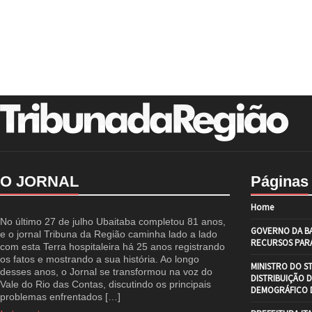
O JORNAL
Páginas
Home
No último 27 de julho Ubaitaba completou 81 anos,
GOVERNO DA BA
e o jornal Tribuna da Região caminha lado a lado
RECURSOS PARA
com esta Terra hospitaleira há 25 anos registrando
os fatos e mostrando a sua história. Ao longo
MINISTRO DO S
desses anos, o Jornal se transformou na voz do
DISTRIBUIÇÃO 
Vale do Rio das Contas, discutindo os principais
DEMOGRÁFICO D
problemas enfrentados […]