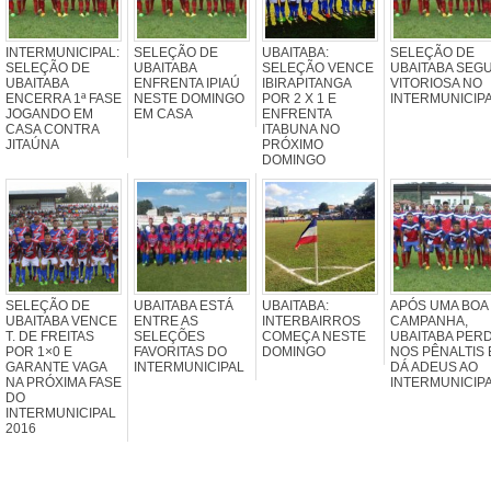
INTERMUNICIPAL:
SELEÇÃO DE
UBAITABA:
SELEÇÃO DE
SELEÇÃO DE
UBAITABA
SELEÇÃO VENCE
UBAITABA SEG
UBAITABA
ENFRENTA IPIAÚ
IBIRAPITANGA
VITORIOSA NO
ENCERRA 1ª FASE
NESTE DOMINGO
POR 2 X 1 E
INTERMUNICIP
JOGANDO EM
EM CASA
ENFRENTA
CASA CONTRA
ITABUNA NO
JITAÚNA
PRÓXIMO
DOMINGO
SELEÇÃO DE
UBAITABA ESTÁ
UBAITABA:
APÓS UMA BOA
UBAITABA VENCE
ENTRE AS
INTERBAIRROS
CAMPANHA,
T. DE FREITAS
SELEÇÕES
COMEÇA NESTE
UBAITABA PER
POR 1×0 E
FAVORITAS DO
DOMINGO
NOS PÊNALTIS 
GARANTE VAGA
INTERMUNICIPAL
DÁ ADEUS AO
NA PRÓXIMA FASE
INTERMUNICIP
DO
INTERMUNICIPAL
2016