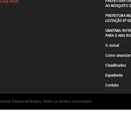
Leia mais
PREFEITURA IT
AO MOSQUITO 
PREFEITURA MU
LICITAÇÃO Nº 02
UBAITABA: ROT
PARA O ANO RO
O Jornal
Como anunciar
Classificados
Expediente
Contato
Jornal Tribuna da Região. Todos os direitos reservados.