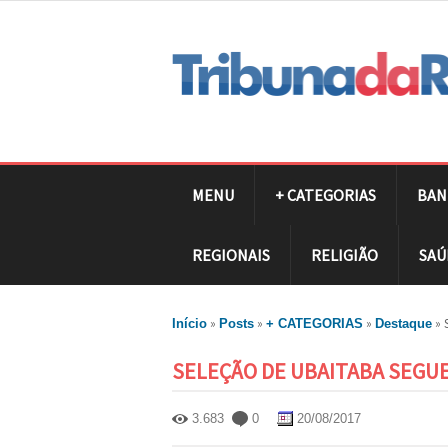
MENU
+ CATEGORIAS
BAN
REGIONAIS
RELIGIÃO
SAÚ
»
»
»
»
Início
Posts
+ CATEGORIAS
Destaque
SELEÇÃO DE UBAITABA SEGUE
3.683
0
20/08/2017