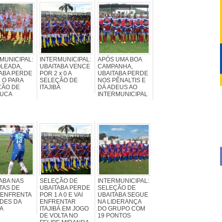
MUNICIPAL:
INTERMUNICIPAL:
APÓS UMA BOA
LEADA,
UBAITABA VENCE
CAMPANHA,
ABA PERDE
POR 2 x 0 A
UBAITABA PERDE
X O PARA
SELEÇÃO DE
NOS PÊNALTIS E
ÇÃO DE
ITAJIBÁ
DÁ ADEUS AO
UCA
INTERMUNICIPAL
ABA NAS
SELEÇÃO DE
INTERMUNICIPAL:
TAS DE
UBAITABA PERDE
SELEÇÃO DE
 ENFRENTA
POR 1 A 0 E VAI
UBAITABA SEGUE
DES DA
ENFRENTAR
NA LIDERANÇA
A
ITAJIBÁ EM JOGO
DO GRUPO COM
DE VOLTA NO
19 PONTOS