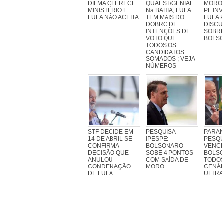
DILMA OFERECE
QUAEST/GENIAL:
MORO
MINISTÉRIO E
Na BAHIA, LULA
PF IN
LULA NÃO ACEITA
TEM MAIS DO
LULA 
DOBRO DE
DISC
INTENÇÕES DE
SOBR
VOTO QUE
BOLS
TODOS OS
CANDIDATOS
SOMADOS ; VEJA
NÚMEROS
STF DECIDE EM
PESQUISA
PARA
14 DE ABRIL SE
IPESPE:
PESQU
CONFIRMA
BOLSONARO
VENC
DECISÃO QUE
SOBE 4 PONTOS
BOLS
ANULOU
COM SAÍDA DE
TODO
CONDENAÇÃO
MORO
CENÁ
DE LULA
ULTR