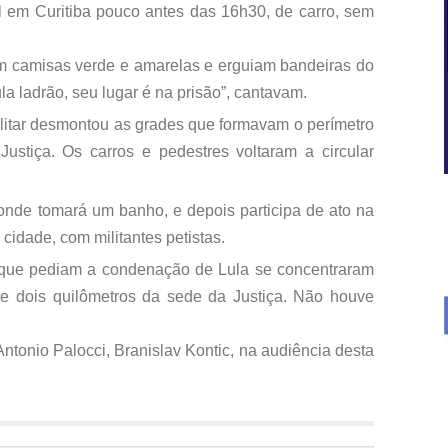
l em Curitiba pouco antes das 16h30, de carro, sem
m camisas verde e amarelas e erguiam bandeiras do
ula ladrão, seu lugar é na prisão”, cantavam.
ilitar desmontou as grades que formavam o perímetro
stiça. Os carros e pedestres voltaram a circular
 onde tomará um banho, e depois participa de ato na
idade, com militantes petistas.
e que pediam a condenação de Lula se concentraram
e dois quilômetros da sede da Justiça. Não houve
tonio Palocci, Branislav Kontic, na audiência desta