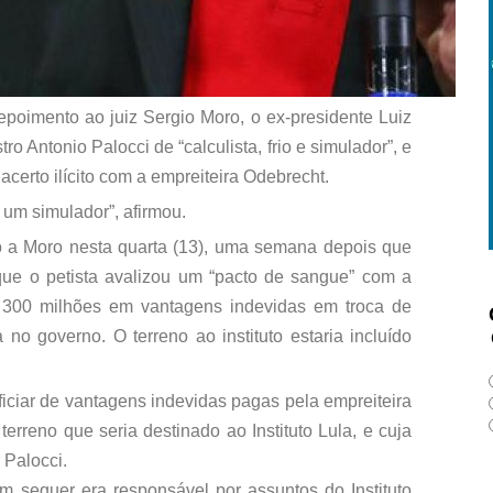
oimento ao juiz Sergio Moro, o ex-presidente Luiz
ro Antonio Palocci de “calculista, frio e simulador”, e
acerto ilícito com a empreiteira Odebrecht.
a um simulador”, afirmou.
 a Moro nesta quarta (13), uma semana depois que
que o petista avalizou um “pacto de sangue” com a
300 milhões em vantagens indevidas em troca de
no governo. O terreno ao instituto estaria incluído
iciar de vantagens indevidas pagas pela empreiteira
erreno que seria destinado ao Instituto Lula, e cuja
 Palocci.
m sequer era responsável por assuntos do Instituto