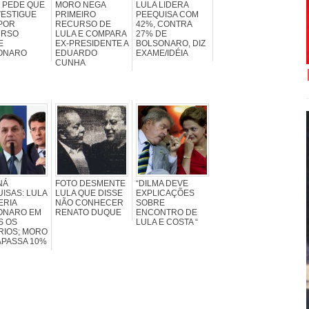
 PEDE QUE
MORO NEGA
LULA LIDERA
VESTIGUE
PRIMEIRO
PEEQUISA COM
POR
RECURSO DE
42%, CONTRA
URSO
LULA E COMPARA
27% DE
E
EX-PRESIDENTE A
BOLSONARO, DIZ
ONARO
EDUARDO
EXAME/IDÉIA
CUNHA
NÁ
FOTO DESMENTE
“DILMA DEVE
ISAS: LULA
LULA QUE DISSE
EXPLICAÇÕES
ERIA
NÃO CONHECER
SOBRE
ONARO EM
RENATO DUQUE
ENCONTRO DE
S OS
LULA E COSTA “
RIOS; MORO
APASSA 10%