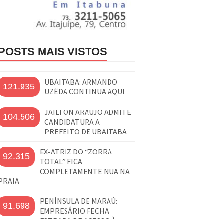
POSTS MAIS VISTOS
UBAITABA: ARMANDO
121.935
UZÊDA CONTINUA AQUI
JAILTON ARAUJO ADMITE
104.506
CANDIDATURA A
PREFEITO DE UBAITABA
EX-ATRIZ DO “ZORRA
92.315
TOTAL” FICA
COMPLETAMENTE NUA NA
PRAIA
PENÍNSULA DE MARAÚ:
91.698
EMPRESÁRIO FECHA