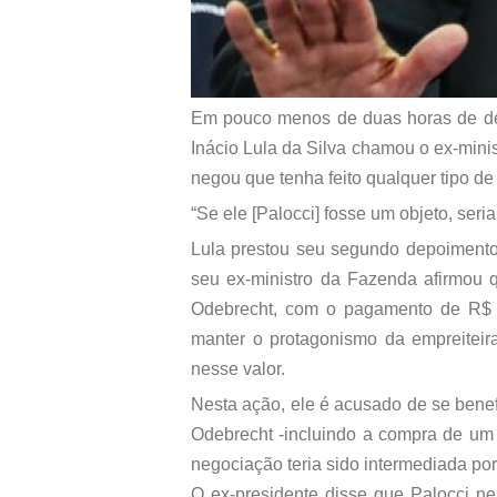
Em pouco menos de duas horas de dep
Inácio Lula da Silva chamou o ex-minist
negou que tenha feito qualquer tipo de 
“Se ele [Palocci] fosse um objeto, seri
Lula prestou seu segundo depoimento
seu ex-ministro da Fazenda afirmou 
Odebrecht, com o pagamento de R$ 
manter o protagonismo da empreiteira 
nesse valor.
Nesta ação, ele é acusado de se benef
Odebrecht -incluindo a compra de um t
negociação teria sido intermediada por
O ex-presidente disse que Palocci ne