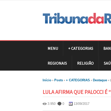
MENU
+ CATEGORIAS
BAN
REGIONAIS
RELIGIÃO
SAÚ
»
»
»
»
Início
Posts
+ CATEGORIAS
Destaque
LULA AFIRMA QUE PALOCCI É 
3.950
0
13/09/2017