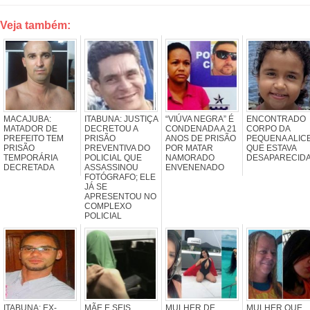
Veja também:
MACAJUBA:
ITABUNA: JUSTIÇA
“VIÚVA NEGRA” É
ENCONTRADO
MATADOR DE
DECRETOU A
CONDENADA A 21
CORPO DA
PREFEITO TEM
PRISÃO
ANOS DE PRISÃO
PEQUENA ALIC
PRISÃO
PREVENTIVA DO
POR MATAR
QUE ESTAVA
TEMPORÁRIA
POLICIAL QUE
NAMORADO
DESAPARECID
DECRETADA
ASSASSINOU
ENVENENADO
FOTÓGRAFO; ELE
JÁ SE
APRESENTOU NO
COMPLEXO
POLICIAL
ITABUNA: EX-
MÃE E SEIS
MULHER DE
MULHER QUE