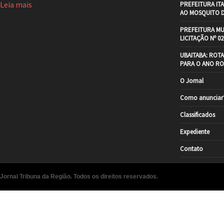
Leia mais
PREFEITURA IT
AO MOSQUITO 
PREFEITURA MU
LICITAÇÃO Nº 02
UBAITABA: ROT
PARA O ANO RO
O Jornal
Como anunciar
Classificados
Expediente
Contato
Jornal Tribuna da Região. Todos os direitos reservados.