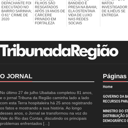
DEPACHANTE FOI
FILHOS SÃO
BANDIDO É
MATOU
EXECUTADO NO
RESGATADOS
PRESA NA BAHIA;
INVESTIGADOR
BAIRRO SARINHA;
APÓS 19 ANOS DE
ELA OSTENTAVA
DE ILHÉUS SE
O 61° CRIME DE
CÁRCERE
VIDA DE LUXO
ENTREGA
2020
PRIVADO EM
NAS REDES
FORTALEZA
SOCIAIS
O JORNAL
Páginas
Home
No último 27 de julho Ubaitaba completou 81 anos,
GOVERNO DA BA
e o jornal Tribuna da Região caminha lado a lado
RECURSOS PARA
com esta Terra hospitaleira há 25 anos registrando
os fatos e mostrando a sua história. Ao longo
MINISTRO DO S
desses anos, o Jornal se transformou na voz do
DISTRIBUIÇÃO 
Vale do Rio das Contas, discutindo os principais
DEMOGRÁFICO D
problemas enfrentados […]