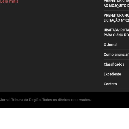
Leia mais
PREFEITURA IT
AO MOSQUITO 
PREFEITURA MU
LICITAÇÃO Nº 02
UBAITABA: ROT
PARA O ANO RO
O Jornal
Como anunciar
Classificados
Expediente
Contato
Jornal Tribuna da Região. Todos os direitos reservados.