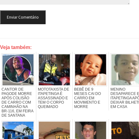
Veja também:
CANTOR DE
MOTOTAXISTA DE
BEBÊ DE 9
MENINO
PAGODE MORRE
ITAPETINGA É
MESES CAI DO
DESAPARECE 
APÓS COLISÃO
ASSASSINADO E
CARRO EM
ITAPETINGA AP
DE CARRO COM
TEM O CORPO
MOVIMENTO E
DEIXAR BILHET
CAMINHÃO NA
QUEIMADO
MORRE
EM CASA
BR-116, EM FEIRA
DE SANTANA