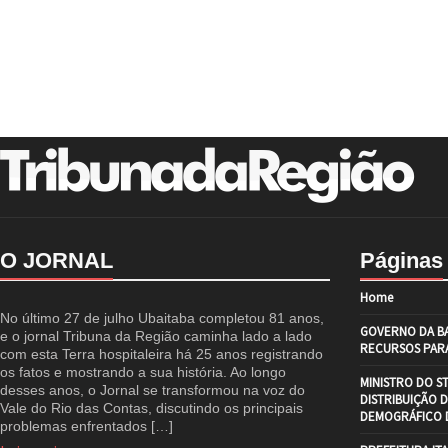
O JORNAL
Páginas
Home
No último 27 de julho Ubaitaba completou 81 anos,
GOVERNO DA BA
e o jornal Tribuna da Região caminha lado a lado
RECURSOS PARA
com esta Terra hospitaleira há 25 anos registrando
os fatos e mostrando a sua história. Ao longo
MINISTRO DO S
desses anos, o Jornal se transformou na voz do
DISTRIBUIÇÃO 
Vale do Rio das Contas, discutindo os principais
DEMOGRÁFICO D
problemas enfrentados […]